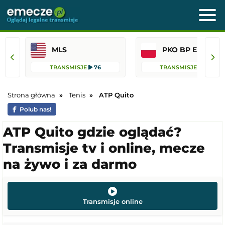
MLS
PKO BP Ekst
TRANSMISJE
76
TRANSMISJE
44
Strona główna
Tenis
ATP Quito
Polub nas!
ATP Quito gdzie oglądać?
Transmisje tv i online, mecze
na żywo i za darmo
Transmisje online