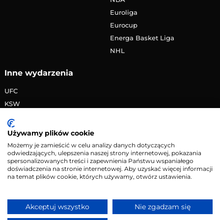
Euroliga
Eurocup
Energa Basket Liga
NHL
Inne wydarzenia
UFC
KSW
FAME MMA
PRIME MMA
Używamy plików cookie
Żużlowa Ekstraliga
Możemy je zamieścić w celu analizy danych dotyczących
odwiedzających, ulepszenia naszej strony internetowej, pokazania
Speedway Grand Prix
spersonalizowanych treści i zapewnienia Państwu wspaniałego
Skoki narciarskie
doświadczenia na stronie internetowej. Aby uzyskać więcej informacji
na temat plików cookie, których używamy, otwórz ustawienia.
Copyright © 2026 eMecze.pl
Akceptuj wszystko
Nie zgadzam się
Kontakt
•
Reklama
•
Polityka prywatności