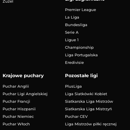
Żużel
Premier League
La Liga
Bundesliga
Serie A
Ligue 1
Championship
Liga Portugalska
Eredivisie
Krajowe puchary
Pozostałe ligi
Puchar Anglii
PlusLiga
Puchar Ligi Angielskiej
Liga Siatkówki Kobiet
Puchar Francji
Siatkarska Liga Mistrzów
Puchar Hiszpanii
Siatkarska Liga Mistrzyń
Puchar Niemiec
Puchar CEV
Puchar Włoch
Liga Mistrzów piłki ręcznej