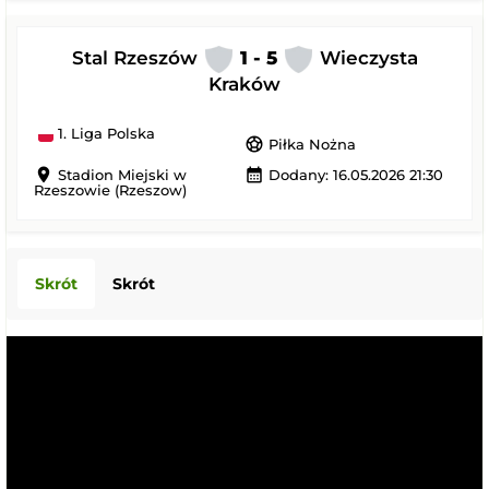
Stal Rzeszów
1 - 5
Wieczysta
Kraków
1. Liga Polska
sports_soccer
Piłka Nożna
location_on
calendar_month
Stadion Miejski w
Dodany: 16.05.2026 21:30
Rzeszowie (Rzeszow)
Skrót
Skrót