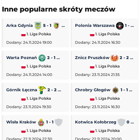
Inne popularne skróty meczów
Arka Gdynia
5 - 1
Stal Stalowa Wola
Polonia Warszawa
1 - 0
1. Liga Polska
1. Liga Polska
Dodany: 24.11.2024 19:00
Dodany: 24.11.2024 16:30
Warta Poznań
2 - 1
Pogoń Siedlce
Znicz Pruszków
2 - 2
1. Liga Polska
1. Liga Polska
Dodany: 24.11.2024 14:00
Dodany: 23.11.2024 21:35
Górnik Łęczna
2 - 2
GKS Tychy
Chrobry Głogów
1 - 1
O
1. Liga Polska
1. Liga Polska
Dodany: 23.11.2024 19:30
Dodany: 23.11.2024 16:30
Wisła Kraków
1 - 1
Stal Rzeszów
Kotwica Kołobrzeg
0 - 5
1. Liga Polska
1. Liga Polska
Dodany: 22.11.2024 22:30
Dodany: 22.11.2024 20:00