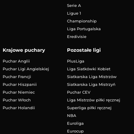
Serie A
Ligue 1
Championship
Liga Portugalska
Eredivisie
Krajowe puchary
Pozostałe ligi
Puchar Anglii
PlusLiga
Puchar Ligi Angielskiej
Liga Siatkówki Kobiet
Puchar Francji
Siatkarska Liga Mistrzów
Puchar Hiszpanii
Siatkarska Liga Mistrzyń
Puchar Niemiec
Puchar CEV
Puchar Włoch
Liga Mistrzów piłki ręcznej
Puchar Holandii
Superliga piłki ręcznej
NBA
Euroliga
Eurocup