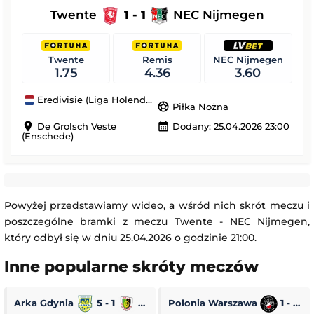
Twente
1 - 1
NEC Nijmegen
Twente
Remis
NEC Nijmegen
1.75
4.36
3.60
Eredivisie (Liga Holenderska)
sports_soccer
Piłka Nożna
location_on
calendar_month
De Grolsch Veste
Dodany: 25.04.2026 23:00
(Enschede)
Powyżej przedstawiamy wideo, a wśród nich skrót meczu i
poszczególne bramki z meczu Twente - NEC Nijmegen,
który odbył się w dniu 25.04.2026 o godzinie 21:00.
Inne popularne skróty meczów
Arka Gdynia
5 - 1
Stal Stalowa Wola
Polonia Warszawa
1 - 0