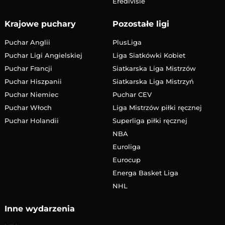
Eredivisie
Krajowe puchary
Pozostałe ligi
Puchar Anglii
PlusLiga
Puchar Ligi Angielskiej
Liga Siatkówki Kobiet
Puchar Francji
Siatkarska Liga Mistrzów
Puchar Hiszpanii
Siatkarska Liga Mistrzyń
Puchar Niemiec
Puchar CEV
Puchar Włoch
Liga Mistrzów piłki ręcznej
Puchar Holandii
Superliga piłki ręcznej
NBA
Euroliga
Eurocup
Energa Basket Liga
NHL
Inne wydarzenia