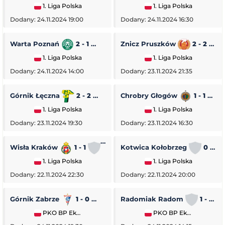
1. Liga Polska
1. Liga Polska
Dodany: 24.11.2024 19:00
Dodany: 24.11.2024 16:30
Warta Poznań
2 - 1
Pogoń Siedlce
Znicz Pruszków
2 - 2
1. Liga Polska
1. Liga Polska
Dodany: 24.11.2024 14:00
Dodany: 23.11.2024 21:35
Górnik Łęczna
2 - 2
GKS Tychy
Chrobry Głogów
1 - 1
O
1. Liga Polska
1. Liga Polska
Dodany: 23.11.2024 19:30
Dodany: 23.11.2024 16:30
Wisła Kraków
1 - 1
Stal Rzeszów
Kotwica Kołobrzeg
0 - 5
1. Liga Polska
1. Liga Polska
Dodany: 22.11.2024 22:30
Dodany: 22.11.2024 20:00
Górnik Zabrze
1 - 0
Piast Gliwice
Radomiak Radom
1 - 2
PKO BP Ekstraklasa
PKO BP Ekstraklasa