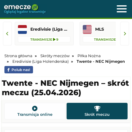
Eredivisie (Liga Holenderska)
MLS
TRANSMISJE
9
TRANSMISJE
76
Strona główna
Skróty meczów
Piłka Nożna
Eredivisie (Liga Holenderska)
Twente - NEC Nijmegen
Polub nas!
Twente - NEC Nijmegen – skrót
meczu (25.04.2026)
Transmisja online
Skrót meczu