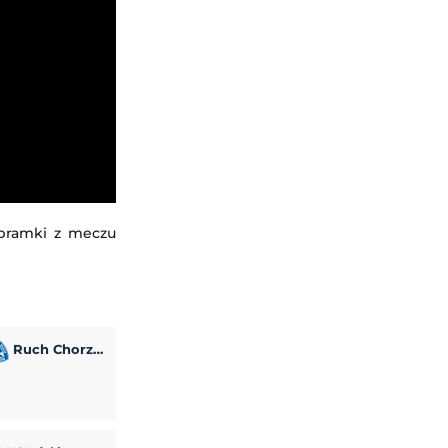
 bramki z meczu
Ruch Chorzów