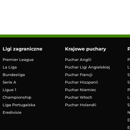
10:00
Transmisja
Ligi zagraniczne
Krajowe puchary
P
Premier League
Puchar Anglii
P
La Liga
Puchar Ligi Angielskiej
L
Bundesliga
Puchar Francji
S
Serie A
Puchar Hiszpanii
S
Ligue 1
Puchar Niemiec
P
Championship
Puchar Włoch
L
Liga Portugalska
Puchar Holandii
S
Eredivisie
E
E