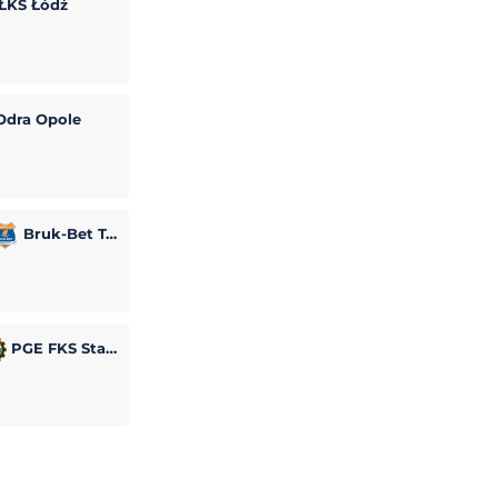
ŁKS Łódź
dra Opole
Bruk-Bet Termalica Nieciecza
PGE FKS Stal Mielec