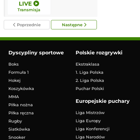
LIVE
LIVE
Transmisja
Transmisja
Poprzednie
Następne
Dyscypliny sportowe
Polskie rozgrywki
Boks
Ekstraklasa
Formuła 1
1. Liga Polska
Hokej
2. Liga Polska
Koszykówka
Puchar Polski
MMA
Europejskie puchary
Piłka nożna
Liga Mistrzów
Piłka ręczna
Liga Europy
Rugby
Liga Konferencji
Siatkówka
Liga Narodów
Snooker