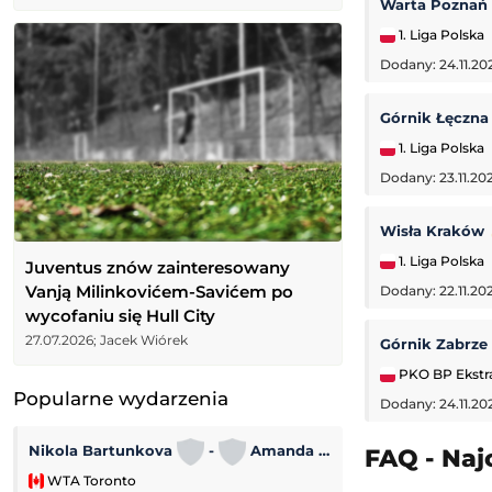
Warta Poznań
1. Liga Polska
Dodany: 24.11.20
Górnik Łęczn
1. Liga Polska
Dodany: 23.11.202
Wisła Kraków
1. Liga Polska
Juventus znów zainteresowany
Vanją Milinkovićem-Savićem po
Dodany: 22.11.20
wycofaniu się Hull City
27.07.2026; Jacek Wiórek
Górnik Zabrze
PKO BP Ekstr
Popularne wydarzenia
Dodany: 24.11.20
Turniej ATP w Mo
Nikola Bartunkova
-
Amanda Anisimowa
FAQ - Naj
WTA Toronto
ATP Montreal