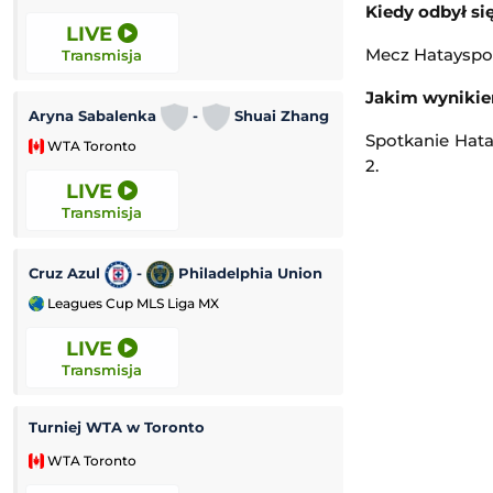
Kiedy odbył si
LIVE
LIVE
Mecz Hatayspor 
Transmisja
Transmisja
Jakim wynikie
Aryna Sabalenka
-
Shuai Zhang
Elina Svitolina
Spotkanie Hata
WTA Toronto
WTA Toronto
2.
LIVE
LIVE
Transmisja
Transmisja
Cruz Azul
-
Philadelphia Union
Chicago Fire
Leagues Cup MLS Liga MX
Leagues Cup MLS
LIVE
LIVE
Transmisja
Transmisja
Turniej WTA w Toronto
Austin FC
-
WTA Toronto
Leagues Cup MLS