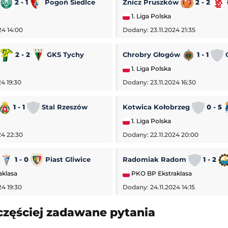
2 - 1
Pogoń Siedlce
Znicz Pruszków
2 - 2
1. Liga Polska
24 14:00
Dodany: 23.11.2024 21:35
a
2 - 2
GKS Tychy
Chrobry Głogów
1 - 1
O
1. Liga Polska
4 19:30
Dodany: 23.11.2024 16:30
1 - 1
Stal Rzeszów
Kotwica Kołobrzeg
0 - 5
1. Liga Polska
24 22:30
Dodany: 22.11.2024 20:00
1 - 0
Piast Gliwice
Radomiak Radom
1 - 2
aklasa
PKO BP Ekstraklasa
24 19:30
Dodany: 24.11.2024 14:15
ntrealu
Club America
-
San Diego
częściej zadawane pytania
Leagues Cup MLS Liga MX