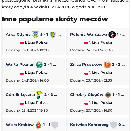
poszczególne bramki z meczu Genoa CFC - US Sassuolo,
który odbył się w dniu 12.04.2026 o godzinie 12:30.
Inne popularne skróty meczów
Arka Gdynia
5 - 1
Stal Stalowa Wola
Polonia Warszawa
1 - 0
1. Liga Polska
1. Liga Polska
Dodany: 24.11.2024 19:00
Dodany: 24.11.2024 16:30
Warta Poznań
2 - 1
Pogoń Siedlce
Znicz Pruszków
2 - 2
1. Liga Polska
1. Liga Polska
Dodany: 24.11.2024 14:00
Dodany: 23.11.2024 21:35
Górnik Łęczna
2 - 2
GKS Tychy
Chrobry Głogów
1 - 1
O
1. Liga Polska
1. Liga Polska
Dodany: 23.11.2024 19:30
Dodany: 23.11.2024 16:30
Wisła Kraków
1 - 1
Stal Rzeszów
Kotwica Kołobrzeg
0 - 5