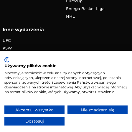
Eurocup
Energa Basket Liga
NHL
Inne wydarzenia
UFC
KSW
FAME MMA
PRIME MMA
Używamy plików cookie
Żużlowa Ekstraliga
Możemy je zamieścić w celu analizy danych dotyczących
odwiedzających, ulepszenia naszej strony internetowej, pokazania
Speedway Grand Prix
spersonalizowanych treści i zapewnienia Państwu wspaniałego
Skoki narciarskie
doświadczenia na stronie internetowej. Aby uzyskać więcej informacji
na temat plików cookie, których używamy, otwórz ustawienia.
Copyright © 2026 eMecze.pl
Akceptuj wszystko
Nie zgadzam się
Kontakt
•
Reklama
•
Polityka prywatności
Dostosuj
Serwis wyłącznie dla osób powyżej 18 lat. Hazard może
uzależniać. Graj odpowiedzialnie.
Szczegóły