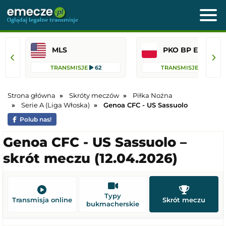
MLS
PKO BP Ekst
TRANSMISJE
62
TRANSMISJE
36
Strona główna
Skróty meczów
Piłka Nożna
Serie A (Liga Włoska)
Genoa CFC - US Sassuolo
Polub nas!
Genoa CFC - US Sassuolo –
skrót meczu (12.04.2026)
Typy
Transmisja online
Skrót meczu
bukmacherskie