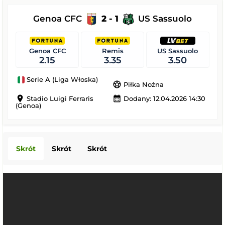
Genoa CFC
2 - 1
US Sassuolo
Genoa CFC
Remis
US Sassuolo
2.15
3.35
3.50
Serie A (Liga Włoska)
sports_soccer
Piłka Nożna
location_on
calendar_month
Stadio Luigi Ferraris
Dodany: 12.04.2026 14:30
(Genoa)
Skrót
Skrót
Skrót