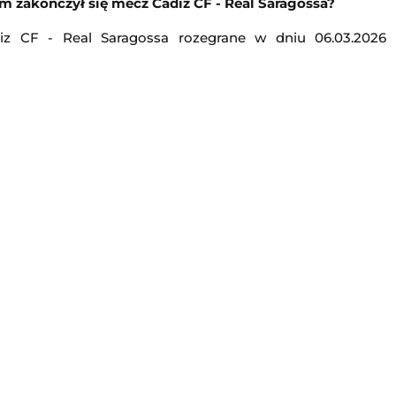
 zakończył się mecz Cádiz CF - Real Saragossa?
iz CF - Real Saragossa rozegrane w dniu 06.03.2026 
Inter Turku
-
FC Vaduz
isk Mazowiecki
Liga Konferencji Europy