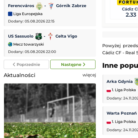
Ferencváros
-
Górnik Zabrze
Aarhus
-
Cádiz C
Liga Europejska
Liga Mistrzów
2.33
Dodany: 05.08.2026 22:15
Dodany: 05.08.2026
US Sassuolo
-
Celta Vigo
Chelsea FC
-
Mecz towarzyski
Mecz towarzyski
Powyżej przeds
Dodany: 05.08.2026 22:00
Dodany: 05.08.2026 
Cádiz CF - Real 
Inne pop
Poprzednie
Następne
Aktualności
więcej
Arka Gdynia
1. Liga Polska
Dodany: 24.11.20
Warta Poznań
1. Liga Polska
Dodany: 24.11.20