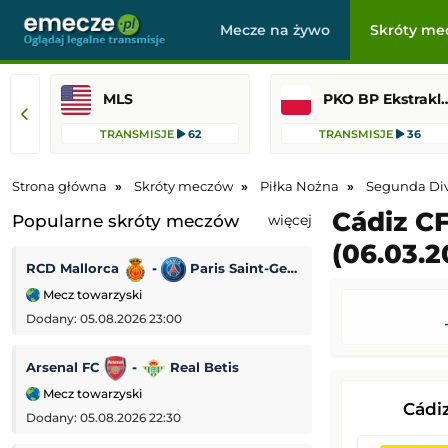
Mecze na żywo
Skróty me
MLS
PKO BP Ekst
TRANSMISJE
62
TRANSMISJE
36
Strona główna
Skróty meczów
Piłka Nożna
Segunda Div
Cádiz CF
Popularne skróty meczów
więcej
(06.03.2
RCD Mallorca
-
Paris Saint-Germain
Brann
-
A
Mecz towarzyski
Liga Konferencji
Dodany: 05.08.2026 23:00
Dodany: 05.08.2026 
Arsenal FC
-
Real Betis
SSC Napoli
-
Mecz towarzyski
Mecz towarzyski
Cádi
Dodany: 05.08.2026 22:30
Dodany: 05.08.2026