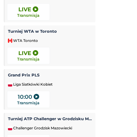
LIVE
10:00
Transmisja
Transmisja
Turniej WTA w Toronto
Turniej ATP Chal
WTA Toronto
Challenger Hage
LIVE
11:00
Transmisja
Transmisja
Grand Prix PLS
Tour de Pologne
Liga Siatkówki Kobiet
Kolarstwo
10:00
11:50
Transmisja
Transmisja
Turniej ATP Challenger w Grodzisku Mazowieckim
Tour de France (k
Challenger Grodzisk Mazowiecki
Kolarstwo