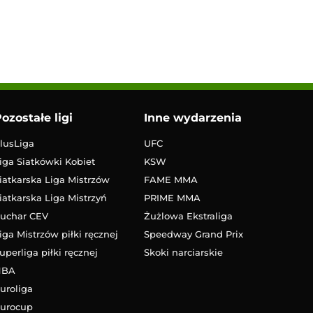
ozostałe ligi
Inne wydarzenia
lusLiga
UFC
iga Siatkówki Kobiet
KSW
iatkarska Liga Mistrzów
FAME MMA
iatkarska Liga Mistrzyń
PRIME MMA
uchar CEV
Żużlowa Ekstraliga
iga Mistrzów piłki ręcznej
Speedway Grand Prix
uperliga piłki ręcznej
Skoki narciarskie
NBA
uroliga
urocup