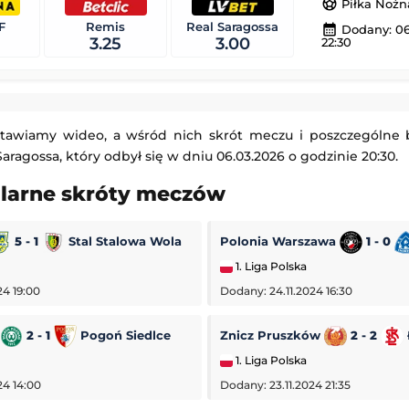
sports_soccer
Piłka Nożn
Sabah
Columbus Crew
-
Atlas Fútbol Club
F
Remis
Real Saragossa
calendar_month
Dodany: 06
Leagues Cup MLS Liga MX
3.25
3.00
22:30
 20:30
Dodany: 05.08.2026 3:45
Juventus FC
FC Cincinnati
-
Club Pachuca
Leagues Cup MLS Liga MX
tawiamy wideo, a wśród nich skrót meczu i poszczególne
15:30
Dodany: 05.08.2026 3:45
Saragossa, który odbył się w dniu 06.03.2026 o godzinie 20:30.
ularne skróty meczów
5 - 1
Stal Stalowa Wola
Polonia Warszawa
1 - 0
1. Liga Polska
24 19:00
Dodany: 24.11.2024 16:30
2 - 1
Pogoń Siedlce
Znicz Pruszków
2 - 2
1. Liga Polska
24 14:00
Dodany: 23.11.2024 21:35