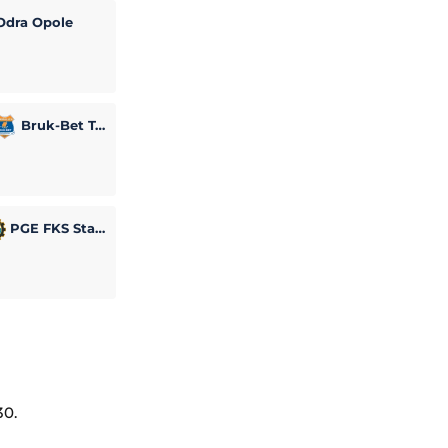
dra Opole
Bruk-Bet Termalica Nieciecza
PGE FKS Stal Mielec
30.