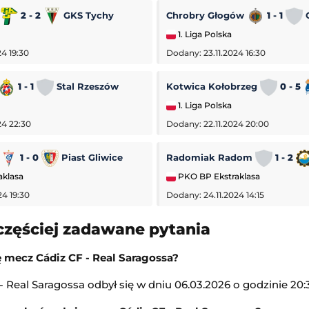
a
2 - 2
GKS Tychy
Chrobry Głogów
1 - 1
O
1. Liga Polska
4 19:30
Dodany: 23.11.2024 16:30
1 - 1
Stal Rzeszów
Kotwica Kołobrzeg
0 - 5
1. Liga Polska
24 22:30
Dodany: 22.11.2024 20:00
1 - 0
Piast Gliwice
Radomiak Radom
1 - 2
aklasa
PKO BP Ekstraklasa
24 19:30
Dodany: 24.11.2024 14:15
częściej zadawane pytania
ę mecz Cádiz CF - Real Saragossa?
 Real Saragossa odbył się w dniu 06.03.2026 o godzinie 20: