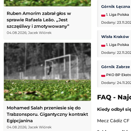
Górnik Łęczn
Ruben Amorim zabrał głos w
1. Liga Polska
sprawie Rafaela Leão. „Jest
Dodany: 23.11.202
szczęśliwy i zmotywowany”
04.08.2026; Jacek Wiórek
Wisła Kraków
1. Liga Polska
Dodany: 22.11.20
Górnik Zabrze
PKO BP Ekstr
Dodany: 24.11.20
FAQ - Naj
Mohamed Salah przeniesie się do
Kiedy odbył si
Trabzonsporu. Gigantyczny kontrakt
Egipcjanina
Mecz Cádiz CF -
04.08.2026; Jacek Wiórek