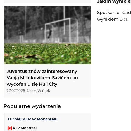
Jakim wynikiem
Spotkanie Cád
wynikiem 0 : 1.
Juventus znów zainteresowany
Vanją Milinkovićem-Savićem po
wycofaniu się Hull City
27.07.2026; Jacek Wiórek
Popularne wydarzenia
Turniej ATP w Montrealu
Kozerki Open
ATP Montreal
Challenger Grodz