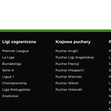
17:30
Transmisja
Ligi zagraniczne
Krajowe puchary
P
Premier League
Puchar Anglii
P
La Liga
Puchar Ligi Angielskiej
L
Bundesliga
Puchar Francji
S
Serie A
Puchar Hiszpanii
S
Ligue 1
Puchar Niemiec
P
Championship
Puchar Włoch
L
Liga Portugalska
Puchar Holandii
S
Eredivisie
E
E