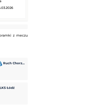
a
.03.2026
 bramki z meczu
Ruch Chorzów
ŁKS Łódź