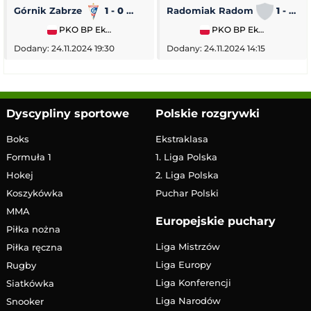
Górnik Zabrze
1 - 0
Piast Gliwice
Radomiak Radom
1 - 2
PKO BP Ekstraklasa
PKO BP Ekstraklasa
Dodany: 24.11.2024 19:30
Dodany: 24.11.2024 14:15
Dyscypliny sportowe
Polskie rozgrywki
Boks
Ekstraklasa
Formuła 1
1. Liga Polska
Hokej
2. Liga Polska
Koszykówka
Puchar Polski
MMA
Europejskie puchary
Piłka nożna
Liga Mistrzów
Piłka ręczna
Liga Europy
Rugby
Liga Konferencji
Siatkówka
Liga Narodów
Snooker