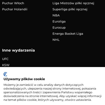
Puchar Włoch
Liga Mistrzów piłki ręcznej
Puchar Holandii
Superliga piłki ręcznej
NBA
Euroliga
Eurocup
Energa Basket Liga
NHL
Inne wydarzenia
UFC
KSW
FAME MMA
PRIME MMA
Używamy plików cookie
Żużlowa Ekstraliga
Możemy je zamieścić w celu analizy danych dotyczących
odwiedzających, ulepszenia naszej strony internetowej, pokazania
Speedway Grand Prix
spersonalizowanych treści i zapewnienia Państwu wspaniałego
Skoki narciarskie
doświadczenia na stronie internetowej. Aby uzyskać więcej informacji
na temat plików cookie, których używamy, otwórz ustawienia.