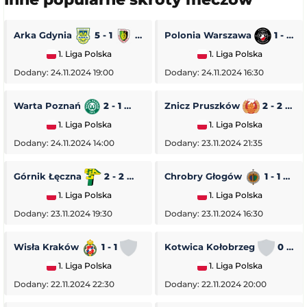
Arka Gdynia
5 - 1
Stal Stalowa Wola
Polonia Warszawa
1 - 0
1. Liga Polska
1. Liga Polska
Dodany: 24.11.2024 19:00
Dodany: 24.11.2024 16:30
Warta Poznań
2 - 1
Pogoń Siedlce
Znicz Pruszków
2 - 2
1. Liga Polska
1. Liga Polska
Dodany: 24.11.2024 14:00
Dodany: 23.11.2024 21:35
Górnik Łęczna
2 - 2
GKS Tychy
Chrobry Głogów
1 - 1
O
1. Liga Polska
1. Liga Polska
Dodany: 23.11.2024 19:30
Dodany: 23.11.2024 16:30
Wisła Kraków
1 - 1
Stal Rzeszów
Kotwica Kołobrzeg
0 - 5
1. Liga Polska
1. Liga Polska
Dodany: 22.11.2024 22:30
Dodany: 22.11.2024 20:00