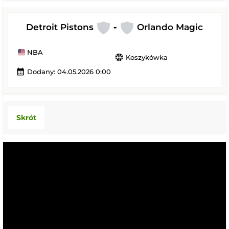
Detroit Pistons
-
Orlando Magic
NBA
sports_basketball
Koszykówka
calendar_month
Dodany: 04.05.2026 0:00
Skrót