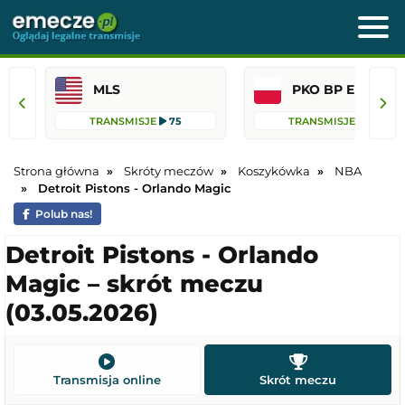
MLS
PKO BP Ekst
TRANSMISJE
75
TRANSMISJE
36
Strona główna
Skróty meczów
Koszykówka
NBA
Detroit Pistons - Orlando Magic
Polub nas!
Detroit Pistons - Orlando
Magic – skrót meczu
(03.05.2026)
Transmisja online
Skrót meczu