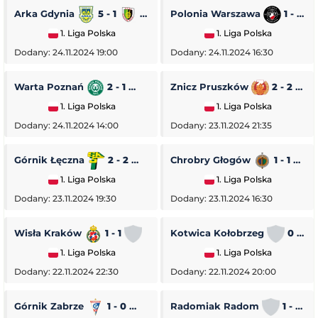
Arka Gdynia
5 - 1
Stal Stalowa Wola
Polonia Warszawa
1 - 0
1. Liga Polska
1. Liga Polska
Dodany: 24.11.2024 19:00
Dodany: 24.11.2024 16:30
Warta Poznań
2 - 1
Pogoń Siedlce
Znicz Pruszków
2 - 2
1. Liga Polska
1. Liga Polska
Dodany: 24.11.2024 14:00
Dodany: 23.11.2024 21:35
Górnik Łęczna
2 - 2
GKS Tychy
Chrobry Głogów
1 - 1
O
1. Liga Polska
1. Liga Polska
Dodany: 23.11.2024 19:30
Dodany: 23.11.2024 16:30
Wisła Kraków
1 - 1
Stal Rzeszów
Kotwica Kołobrzeg
0 - 5
1. Liga Polska
1. Liga Polska
Dodany: 22.11.2024 22:30
Dodany: 22.11.2024 20:00
Górnik Zabrze
1 - 0
Piast Gliwice
Radomiak Radom
1 - 2