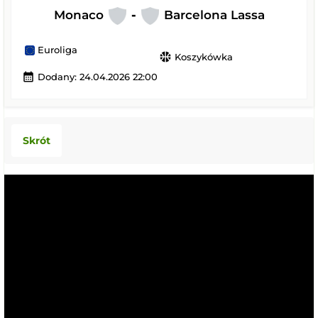
Monaco
-
Barcelona Lassa
Euroliga
sports_basketball
Koszykówka
calendar_month
Dodany: 24.04.2026 22:00
Skrót