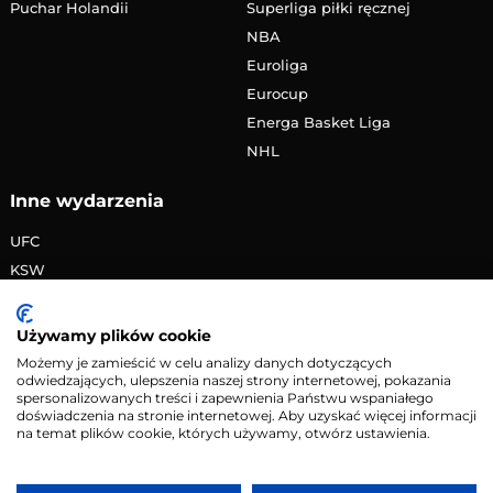
Puchar Holandii
Superliga piłki ręcznej
NBA
Euroliga
Eurocup
Energa Basket Liga
NHL
Inne wydarzenia
UFC
KSW
FAME MMA
PRIME MMA
Używamy plików cookie
Żużlowa Ekstraliga
Możemy je zamieścić w celu analizy danych dotyczących
odwiedzających, ulepszenia naszej strony internetowej, pokazania
Speedway Grand Prix
spersonalizowanych treści i zapewnienia Państwu wspaniałego
Skoki narciarskie
doświadczenia na stronie internetowej. Aby uzyskać więcej informacji
na temat plików cookie, których używamy, otwórz ustawienia.
Copyright © 2026 eMecze.pl