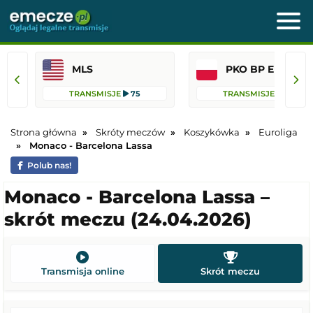
MLS
PKO BP Ekst
TRANSMISJE
75
TRANSMISJE
39
Strona główna
Skróty meczów
Koszykówka
Euroliga
Monaco - Barcelona Lassa
Polub nas!
Monaco - Barcelona Lassa –
skrót meczu (24.04.2026)
Transmisja online
Skrót meczu