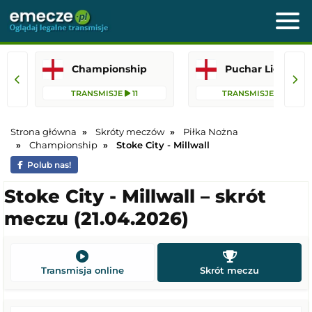
Championship
Puchar
TRANSMISJE
11
TRANSMISJE
34
Strona główna
Skróty meczów
Piłka Nożna
Championship
Stoke City - Millwall
Polub nas!
Stoke City - Millwall – skrót
meczu (21.04.2026)
Transmisja online
Skrót meczu