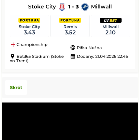
Stoke City
1 - 3
Millwall
Stoke City
Remis
Millwall
3.43
3.52
2.10
Championship
sports_soccer
Piłka Nożna
location_on
calendar_month
Bet365 Stadium (Stoke
Dodany: 21.04.2026 22:45
on Trent)
Skrót