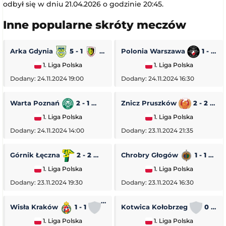
odbył się w dniu 21.04.2026 o godzinie 20:45.
Inne popularne skróty meczów
Arka Gdynia
5 - 1
Stal Stalowa Wola
Polonia Warszawa
1 - 0
1. Liga Polska
1. Liga Polska
Dodany: 24.11.2024 19:00
Dodany: 24.11.2024 16:30
Warta Poznań
2 - 1
Pogoń Siedlce
Znicz Pruszków
2 - 2
1. Liga Polska
1. Liga Polska
Dodany: 24.11.2024 14:00
Dodany: 23.11.2024 21:35
Górnik Łęczna
2 - 2
GKS Tychy
Chrobry Głogów
1 - 1
O
1. Liga Polska
1. Liga Polska
Dodany: 23.11.2024 19:30
Dodany: 23.11.2024 16:30
Wisła Kraków
1 - 1
Stal Rzeszów
Kotwica Kołobrzeg
0 - 5
1. Liga Polska
1. Liga Polska