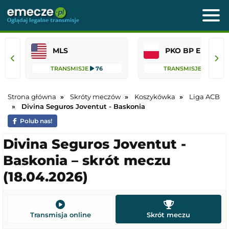
MLS
PKO BP Ekst
TRANSMISJE
76
TRANSMISJE
41
Strona główna
Skróty meczów
Koszykówka
Liga ACB
Divina Seguros Joventut - Baskonia
Polub nas!
Divina Seguros Joventut -
Baskonia – skrót meczu
(18.04.2026)
Transmisja online
Skrót meczu