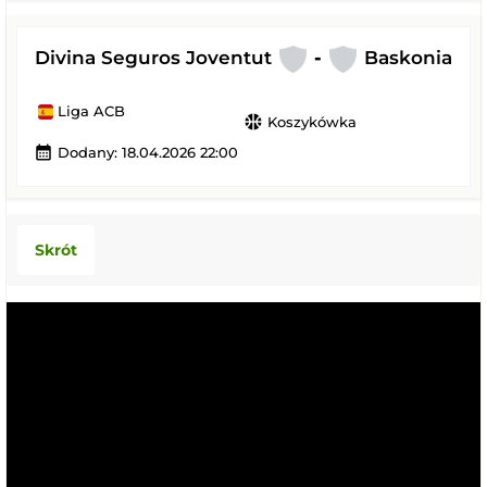
Divina Seguros Joventut
-
Baskonia
Liga ACB
sports_basketball
Koszykówka
calendar_month
Dodany: 18.04.2026 22:00
Skrót