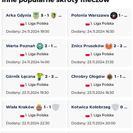
Arka Gdynia
5 - 1
Stal Stalowa Wola
Polonia Warszawa
1 - 0
1. Liga Polska
1. Liga Polska
Dodany: 24.11.2024 19:00
Dodany: 24.11.2024 16:30
Warta Poznań
2 - 1
Pogoń Siedlce
Znicz Pruszków
2 - 2
1. Liga Polska
1. Liga Polska
Dodany: 24.11.2024 14:00
Dodany: 23.11.2024 21:35
Górnik Łęczna
2 - 2
GKS Tychy
Chrobry Głogów
1 - 1
O
1. Liga Polska
1. Liga Polska
Dodany: 23.11.2024 19:30
Dodany: 23.11.2024 16:30
Wisła Kraków
1 - 1
Stal Rzeszów
Kotwica Kołobrzeg
0 - 5
1. Liga Polska
1. Liga Polska
Dodany: 22.11.2024 22:30
Dodany: 22.11.2024 20:00