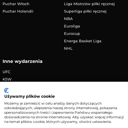
Puchar Włoch
Liga Mistrzów piłki ręcznej
Puchar Holandii
Superliga piłki ręcznej
NBA
Euroliga
Eurocup
Energa Basket Liga
NHL
Inne wydarzenia
UFC
KSW
FAME MMA
PRIME MMA
Używamy plików cookie
Żużlowa Ekstraliga
Możemy je zamieścić w celu analizy danych dotyczących
odwiedzających, ulepszenia naszej strony internetowej, pokazania
Speedway Grand Prix
spersonalizowanych treści i zapewnienia Państwu wspaniałego
Skoki narciarskie
doświadczenia na stronie internetowej. Aby uzyskać więcej informacji
na temat plików cookie, których używamy, otwórz ustawienia.