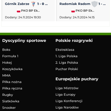
Górnik Zabrze
1 - 0
Piast Gliwice
Radomiak Radom
1 - 2
PKO BP Ekstraklasa
PKO BP Ekstraklasa
Dodany: 24.11.2024 19:30
Dodany: 24.11.2024 14:15
Dyscypliny sportowe
Polskie rozgrywki
Boks
Ekstraklasa
Formuła 1
1. Liga Polska
Hokej
2. Liga Polska
Koszykówka
Puchar Polski
MMA
Europejskie puchary
Piłka nożna
Liga Mistrzów
Piłka ręczna
Liga Europy
Rugby
Liga Konferencji
Siatkówka
Liga Narodów
Snooker