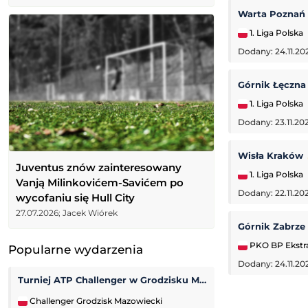
Warta Poznań
1. Liga Polska
Dodany: 24.11.20
Górnik Łęczn
1. Liga Polska
Dodany: 23.11.202
Wisła Kraków
Juventus znów zainteresowany
1. Liga Polska
Vanją Milinkovićem-Savićem po
Dodany: 22.11.20
wycofaniu się Hull City
27.07.2026; Jacek Wiórek
Górnik Zabrze
PKO BP Ekstr
Popularne wydarzenia
Dodany: 24.11.20
Turniej ATP Challenger w Grodzisku Mazowieckim
Prime Show MMA
Challenger Grodzisk Mazowiecki
Prime MMA