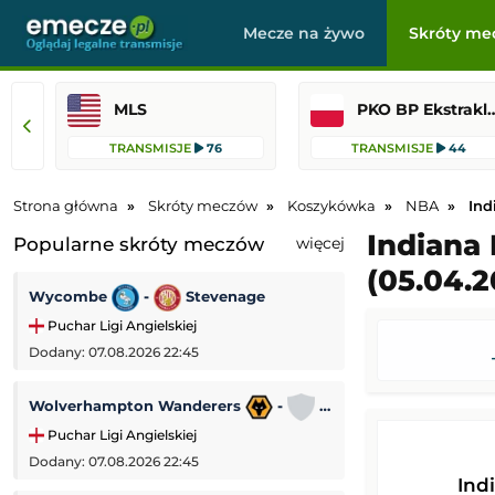
Mecze na żywo
Skróty me
MLS
PKO BP Ekst
TRANSMISJE
76
TRANSMISJE
44
Strona główna
Skróty meczów
Koszykówka
NBA
Ind
Indiana 
Popularne skróty meczów
więcej
(05.04.2
Wycombe
-
Stevenage
SL Benfica
-
Puchar Ligi Angielskiej
Liga Europejska
Dodany: 07.08.2026 22:45
Dodany: 06.08.2026
Wolverhampton Wanderers
-
Port Vale
Bohemians
-
Puchar Ligi Angielskiej
Liga Konferencji
Dodany: 07.08.2026 22:45
Dodany: 06.08.2026
Ind