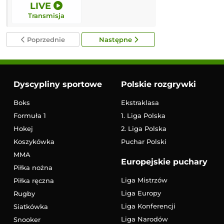
LIVE
LIVE
Transmisja
Transmisja
Poprzednie
Następne
Dyscypliny sportowe
Polskie rozgrywki
Boks
Ekstraklasa
Formuła 1
1. Liga Polska
Hokej
2. Liga Polska
Koszykówka
Puchar Polski
MMA
Europejskie puchary
Piłka nożna
Liga Mistrzów
Piłka ręczna
Liga Europy
Rugby
Liga Konferencji
Siatkówka
Liga Narodów
Snooker