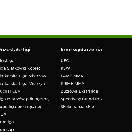
ozostałe ligi
Inne wydarzenia
lusLiga
UFC
iga Siatkówki Kobiet
KSW
iatkarska Liga Mistrzów
FAME MMA
iatkarska Liga Mistrzyń
PRIME MMA
uchar CEV
Żużlowa Ekstraliga
iga Mistrzów piłki ręcznej
Speedway Grand Prix
uperliga piłki ręcznej
Skoki narciarskie
NBA
uroliga
urocup