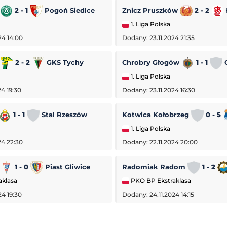
2 - 1
Pogoń Siedlce
Znicz Pruszków
2 - 2
1. Liga Polska
24 14:00
Dodany: 23.11.2024 21:35
a
2 - 2
GKS Tychy
Chrobry Głogów
1 - 1
O
1. Liga Polska
4 19:30
Dodany: 23.11.2024 16:30
1 - 1
Stal Rzeszów
Kotwica Kołobrzeg
0 - 5
1. Liga Polska
24 22:30
Dodany: 22.11.2024 20:00
1 - 0
Piast Gliwice
Radomiak Radom
1 - 2
aklasa
PKO BP Ekstraklasa
24 19:30
Dodany: 24.11.2024 14:15
Botic Van De Zandschulp
-
Hubert Hurkacz
ATP Montreal