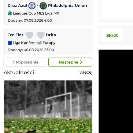
Cruz Azul
-
Philadelphia Union
Bristol City
-
Leagues Cup MLS Liga MX
Puchar Ligi Angiel
Dodany: 07.08.2026 4:00
Dodany: 06.08.2026
Tre Fiori
-
Drita
HNK Rijeka
-
Skrót
Liga Konferencji Europy
Liga Konferencji
Dodany: 06.08.2026 23:00
Dodany: 06.08.2026
Poprzednie
Następne
Aktualności
więcej