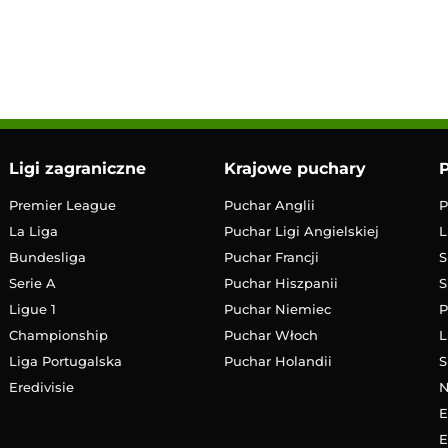
LIVE
Transmisja
Ligi zagraniczne
Krajowe puchary
P
Premier League
Puchar Anglii
P
La Liga
Puchar Ligi Angielskiej
L
Bundesliga
Puchar Francji
S
Serie A
Puchar Hiszpanii
S
Ligue 1
Puchar Niemiec
P
Championship
Puchar Włoch
L
Liga Portugalska
Puchar Holandii
S
Eredivisie
E
E