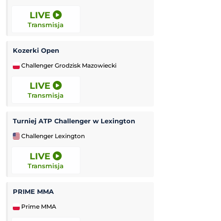
LIVE
LIVE
Transmisja
Transmisja
Kozerki Open
PRIME MMA 18
Challenger Grodzisk Mazowiecki
Prime MMA
LIVE
LIVE
Transmisja
Transmisja
Turniej ATP Challenger w Lexington
PRIME MMA Summe
Challenger Lexington
Prime MMA
LIVE
LIVE
Transmisja
Transmisja
PRIME MMA
PGA Tour
Prime MMA
Golf