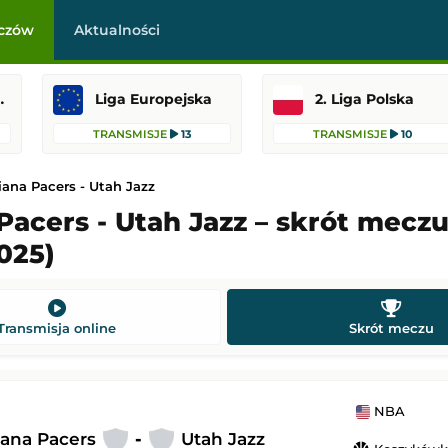
czów
Aktualności
raklasa
Liga Europejska
2. Liga Polska
TRANSMISJE
13
TRANSMISJE
10
iana Pacers - Utah Jazz
Pacers - Utah Jazz – skrót mecz
025)
Hearts
SC Braga
-
Dinamo Mińsk
Liga Konferencji Europy
 23:00
Dodany: 06.08.2026 22:30
Transmisja online
Skrót meczu
FC Midtjylland
Fiorentina
-
Deportivo La Coruña
 Europy
Mecz towarzyski
NBA
 22:45
Dodany: 06.08.2026 22:00
iana Pacers
-
Utah Jazz