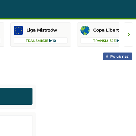
Liga Mistrzów
Copa Libertadores
TRANSMISJE
10
TRANSMISJE
8
Polub nas!
u