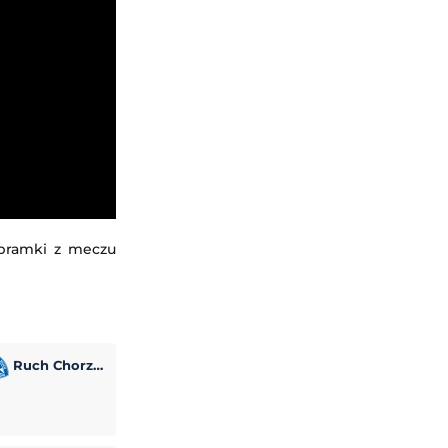
 bramki z meczu
Ruch Chorzów