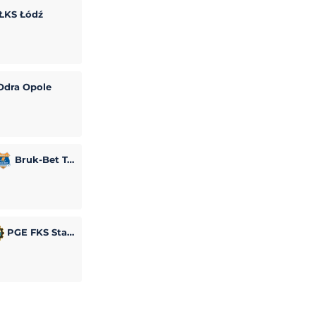
ŁKS Łódź
dra Opole
Bruk-Bet Termalica Nieciecza
PGE FKS Stal Mielec