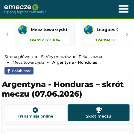
Mecz towarzyski
Leagues 
TRANSMISJE
84
TRANSMISJE
36
Strona główna
Skróty meczów
Piłka Nożna
Mecz towarzyski
Argentyna - Honduras
Polub nas!
Argentyna - Honduras – skrót
meczu (07.06.2026)
Transmisja online
Skrót meczu