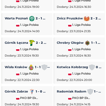
1. Liga Polska
1. Liga Polska
Dodany: 24.11.2024 19:00
Dodany: 24.11.2024 16:30
Warta Poznań
2 - 1
Pogoń Siedlce
Znicz Pruszków
2 - 2
1. Liga Polska
1. Liga Polska
Dodany: 24.11.2024 14:00
Dodany: 23.11.2024 21:35
Górnik Łęczna
2 - 2
GKS Tychy
Chrobry Głogów
1 - 1
O
1. Liga Polska
1. Liga Polska
Dodany: 23.11.2024 19:30
Dodany: 23.11.2024 16:30
Wisła Kraków
1 - 1
Stal Rzeszów
Kotwica Kołobrzeg
0 - 5
1. Liga Polska
1. Liga Polska
Dodany: 22.11.2024 22:30
Dodany: 22.11.2024 20:00
Górnik Zabrze
1 - 0
Piast Gliwice
Radomiak Radom
1 - 2
PKO BP Ekstraklasa
PKO BP Ekstraklasa
Dodany: 24.11.2024 19:30
Dodany: 24.11.2024 14:15