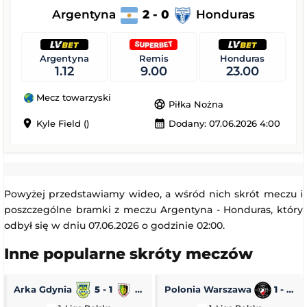
Argentyna
2 - 0
Honduras
Argentyna
Remis
Honduras
1.12
9.00
23.00
Mecz towarzyski
sports_soccer
Piłka Nożna
location_on
calendar_month
Kyle Field ()
Dodany: 07.06.2026 4:00
Powyżej przedstawiamy wideo, a wśród nich skrót meczu i
poszczególne bramki z meczu Argentyna - Honduras, który
odbył się w dniu 07.06.2026 o godzinie 02:00.
Inne popularne skróty meczów
Arka Gdynia
5 - 1
Stal Stalowa Wola
Polonia Warszawa
1 - 0