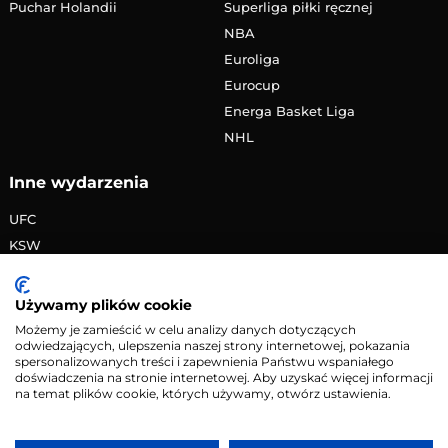
Puchar Holandii
Superliga piłki ręcznej
NBA
Euroliga
Eurocup
Energa Basket Liga
NHL
Inne wydarzenia
UFC
KSW
FAME MMA
PRIME MMA
Używamy plików cookie
Żużlowa Ekstraliga
Możemy je zamieścić w celu analizy danych dotyczących
odwiedzających, ulepszenia naszej strony internetowej, pokazania
Speedway Grand Prix
spersonalizowanych treści i zapewnienia Państwu wspaniałego
Skoki narciarskie
doświadczenia na stronie internetowej. Aby uzyskać więcej informacji
na temat plików cookie, których używamy, otwórz ustawienia.
Copyright © 2026 eMecze.pl