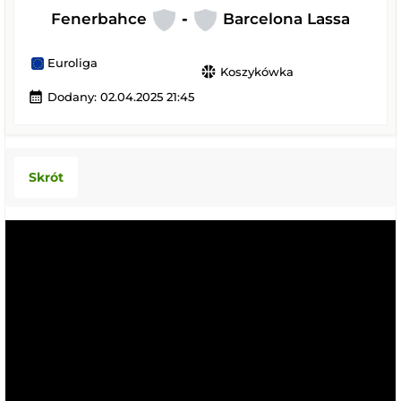
Fenerbahce
-
Barcelona Lassa
Euroliga
sports_basketball
Koszykówka
calendar_month
Dodany: 02.04.2025 21:45
Skrót