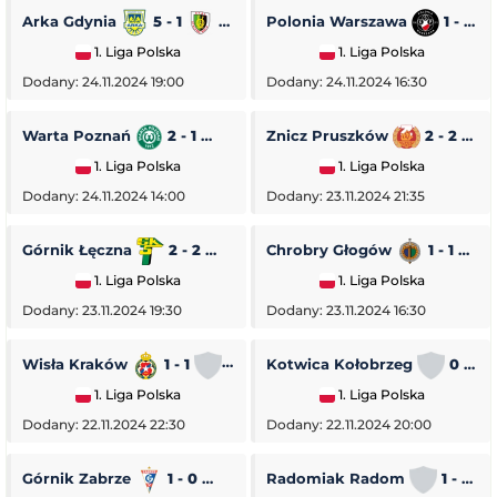
Arka Gdynia
5 - 1
Stal Stalowa Wola
Polonia Warszawa
1 - 0
1. Liga Polska
1. Liga Polska
Dodany: 24.11.2024 19:00
Dodany: 24.11.2024 16:30
Warta Poznań
2 - 1
Pogoń Siedlce
Znicz Pruszków
2 - 2
1. Liga Polska
1. Liga Polska
Dodany: 24.11.2024 14:00
Dodany: 23.11.2024 21:35
Górnik Łęczna
2 - 2
GKS Tychy
Chrobry Głogów
1 - 1
O
1. Liga Polska
1. Liga Polska
Dodany: 23.11.2024 19:30
Dodany: 23.11.2024 16:30
Wisła Kraków
1 - 1
Stal Rzeszów
Kotwica Kołobrzeg
0 - 5
1. Liga Polska
1. Liga Polska
Dodany: 22.11.2024 22:30
Dodany: 22.11.2024 20:00
Górnik Zabrze
1 - 0
Piast Gliwice
Radomiak Radom
1 - 2