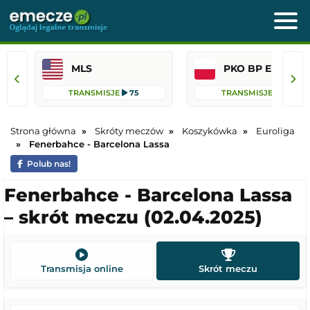
MLS
PKO BP Ekst
TRANSMISJE
75
TRANSMISJE
41
Strona główna
Skróty meczów
Koszykówka
Euroliga
Fenerbahce - Barcelona Lassa
Polub nas!
Fenerbahce - Barcelona Lassa
– skrót meczu (02.04.2025)
Transmisja online
Skrót meczu