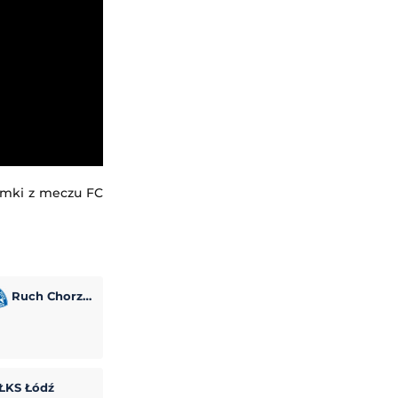
amki z meczu FC
Ruch Chorzów
ŁKS Łódź