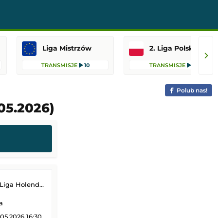
Liga Mistrzów
2. Liga Polska
TRANSMISJE
10
TRANSMISJE
9
Polub nas!
05.2026)
ga Holenderska)
a
05.2026 16:30