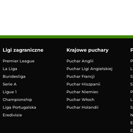
2:30
Transmisja
Ligi zagraniczne
Krajowe puchary
P
Premier League
Puchar Anglii
P
La Liga
Puchar Ligi Angielskiej
L
Bundesliga
Puchar Francji
S
Serie A
Puchar Hiszpanii
S
Ligue 1
Puchar Niemiec
P
Championship
Puchar Włoch
L
Liga Portugalska
Puchar Holandii
S
Eredivisie
E
E