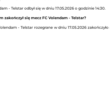
2:10
m - Telstar odbył się w dniu 17.05.2026 o godzinie 14:30.
Transmisja
m zakończył się mecz FC Volendam - Telstar?
Turniej ATP w Montrealu
-
Shuai Zhang
olendam - Telstar rozegrane w dniu 17.05.2026 zakończyło s
ATP Montreal
2:10
Transmisja
C
-
Santos Laguna
Elina Svitolina
-
Anastasia Potapova
 Liga MX
WTA Toronto
2:10
Transmisja
Philadelphia Union
Chicago Fire
-
Club Necaxa
 Liga MX
Leagues Cup MLS Liga MX