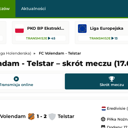
czów
Aktualności
PKO BP Ekstraklasa
Liga Europejska
TRANSMISJE
45
TRANSMISJE
13
Liga Holenderska)
FC Volendam - Telstar
dam - Telstar – skrót meczu (17.
-
Qarabağ Ağdam
Jagiellonia Białystok
-
Rangers FC
 Europy
Liga Europejska
Transmisja online
Skrót meczu
21:00
Dodany: 06.08.2026 20:00
s
-
Omonia Nikozja
HJK Helsinki
-
Motherwell
Eredivisie (Li
Liga Konferencji Europy
 Volendam
1 - 2
Telstar
sports_soccer
Piłka Nożn
21:00
Dodany: 06.08.2026 20:00
calendar_month
Dodany: 17.