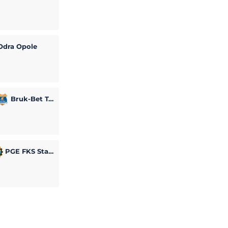
dra Opole
Bruk-Bet Termalica Nieciecza
PGE FKS Stal Mielec