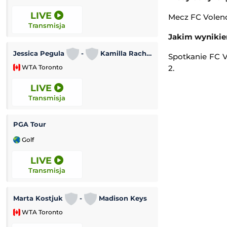
LIVE
LIVE
Mecz FC Volenda
Transmisja
Transmisja
Jakim wynikie
Jessica Pegula
-
Kamilla Rachimowa
Aryna Sabalenka
Spotkanie FC V
WTA Toronto
2.
WTA Toronto
LIVE
LIVE
Transmisja
Transmisja
PGA Tour
New York City F
Golf
Leagues Cup MLS
LIVE
1:30
Transmisja
Transmisja
Marta Kostjuk
-
Madison Keys
Cruz Azul
-
WTA Toronto
Leagues Cup MLS