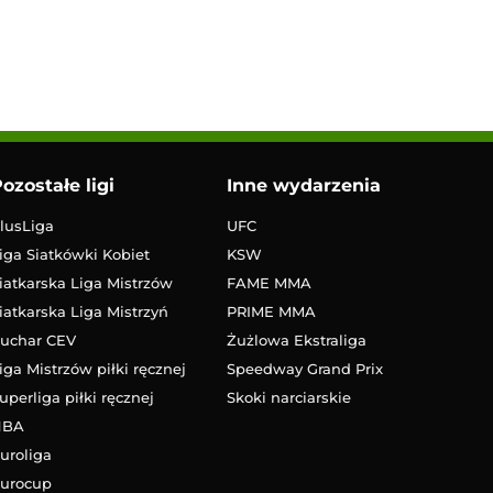
ozostałe ligi
Inne wydarzenia
lusLiga
UFC
iga Siatkówki Kobiet
KSW
iatkarska Liga Mistrzów
FAME MMA
iatkarska Liga Mistrzyń
PRIME MMA
uchar CEV
Żużlowa Ekstraliga
iga Mistrzów piłki ręcznej
Speedway Grand Prix
uperliga piłki ręcznej
Skoki narciarskie
NBA
uroliga
urocup