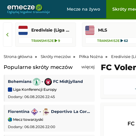
Mecze na żywo
Skróty me
Eredivisie (Liga Holenderska)
MLS
TRANSMISJE
9
TRANSMISJE
62
Strona główna
Skróty meczów
Piłka Nożna
Eredivisie (
FC Volen
Popularne skróty meczów
więcej
Bohemians
-
FC Midtjylland
Dynamo Kijów
Liga Konferencji Europy
Liga Konferencji
Dodany: 06.08.2026 22:45
Dodany: 06.08.2026 
Fiorentina
-
Deportivo La Coruña
Lincoln Red Imp
Mecz towarzyski
Liga Europejska
FC
Dodany: 06.08.2026 22:00
Dodany: 06.08.2026 