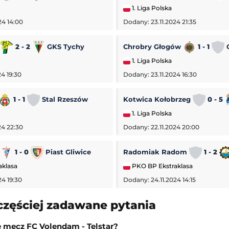
1. Liga Polska
24 14:00
Dodany: 23.11.2024 21:35
a
2 - 2
GKS Tychy
Chrobry Głogów
1 - 1
O
1. Liga Polska
4 19:30
Dodany: 23.11.2024 16:30
1 - 1
Stal Rzeszów
Kotwica Kołobrzeg
0 - 5
1. Liga Polska
24 22:30
Dodany: 22.11.2024 20:00
1 - 0
Piast Gliwice
Radomiak Radom
1 - 2
aklasa
PKO BP Ekstraklasa
24 19:30
Dodany: 24.11.2024 14:15
częściej zadawane pytania
Turniej WTA w Toronto
va
-
Amanda Anisimowa
WTA Toronto
ę mecz FC Volendam - Telstar?