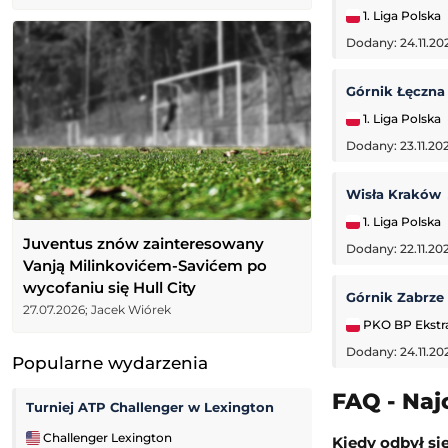
1. Liga Polska
Dodany: 24.11.20
Górnik Łęczn
1. Liga Polska
Dodany: 23.11.202
Wisła Kraków
1. Liga Polska
Juventus znów zainteresowany
Dodany: 22.11.20
Vanją Milinkovićem-Savićem po
wycofaniu się Hull City
Górnik Zabrze
27.07.2026; Jacek Wiórek
PKO BP Ekstr
Dodany: 24.11.20
Popularne wydarzenia
FAQ - Naj
Turniej ATP Challenger w Lexington
Nikola Bartunko
Challenger Lexington
WTA Toronto
Kiedy odbył si