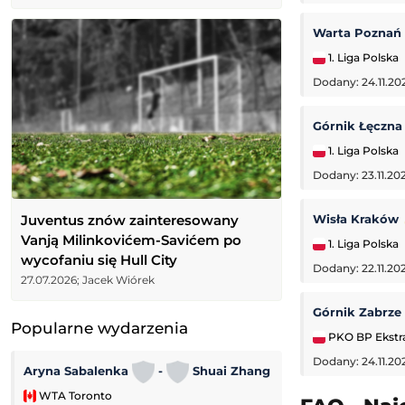
Warta Poznań
1. Liga Polska
Dodany: 24.11.20
Górnik Łęczn
1. Liga Polska
Dodany: 23.11.202
Juventus znów zainteresowany
Wisła Kraków
Vanją Milinkovićem-Savićem po
1. Liga Polska
wycofaniu się Hull City
Dodany: 22.11.20
27.07.2026; Jacek Wiórek
Górnik Zabrze
Popularne wydarzenia
PKO BP Ekstr
Dodany: 24.11.20
Aryna Sabalenka
-
Shuai Zhang
Club America
WTA Toronto
Leagues Cup MLS