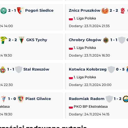
2 - 1
Pogoń Siedlce
Znicz Pruszków
2 - 2
1. Liga Polska
24 14:00
Dodany: 23.11.2024 21:35
a
2 - 2
GKS Tychy
Chrobry Głogów
1 - 1
O
1. Liga Polska
4 19:30
Dodany: 23.11.2024 16:30
1 - 1
Stal Rzeszów
Kotwica Kołobrzeg
0 - 5
1. Liga Polska
24 22:30
Dodany: 22.11.2024 20:00
1 - 0
Piast Gliwice
Radomiak Radom
1 - 2
aklasa
PKO BP Ekstraklasa
24 19:30
Dodany: 24.11.2024 14:15
-
San Diego
Córdoba CF
-
UD Almería
 Liga MX
Mecz towarzyski