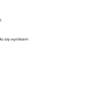
.
ło się wynikiem
odzisku Mazowieckim