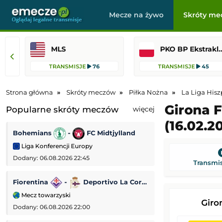
Mecze na żywo
Skróty me
MLS
PKO BP Ekst
TRANSMISJE
76
TRANSMISJE
45
Strona główna
Skróty meczów
Piłka Nożna
La Liga Hisz
Girona F
Popularne skróty meczów
więcej
(16.02.2
Bohemians
-
FC Midtjylland
Dynamo Kijów
Liga Konferencji Europy
Liga Konferencji
Dodany: 06.08.2026 22:45
Dodany: 06.08.2026 
Transmis
Fiorentina
-
Deportivo La Coruña
Lincoln Red Imp
Mecz towarzyski
Liga Europejska
Giro
Dodany: 06.08.2026 22:00
Dodany: 06.08.2026 