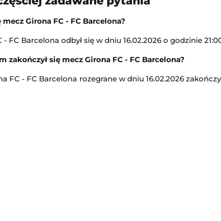
częściej zadawane pytania
10:30
ę mecz Girona FC - FC Barcelona?
Transmisja
- FC Barcelona odbył się w dniu 16.02.2026 o godzinie 21:00
Tour de Pologne
s
-
Club Puebla
m zakończył się mecz Girona FC - FC Barcelona?
 Liga MX
Kolarstwo
na FC - FC Barcelona rozegrane w dniu 16.02.2026 zakończy
10:55
Transmisja
Grand Prix MotoGP
biet
MotoGP
11:00
Transmisja
lenger w Hagen
Turniej ATP Challenger w Gr
n
Challenger Grodzisk Mazowiecki