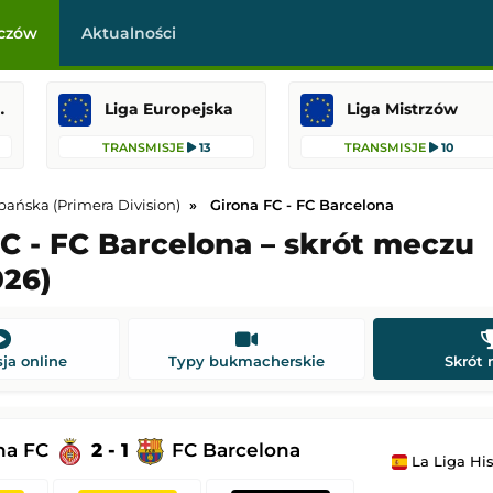
czów
Aktualności
raklasa
Liga Europejska
Liga Mistrzów
TRANSMISJE
13
TRANSMISJE
10
pańska (Primera Division)
Girona FC - FC Barcelona
C - FC Barcelona – skrót meczu
026)
-
Qarabağ Ağdam
Jagiellonia Białystok
-
Rangers FC
 Europy
Liga Europejska
21:00
Dodany: 06.08.2026 20:00
ja online
Typy bukmacherskie
Skrót
s
-
Omonia Nikozja
HJK Helsinki
-
Motherwell
Liga Konferencji Europy
na FC
2 - 1
FC Barcelona
21:00
Dodany: 06.08.2026 20:00
La Liga Hiszpańska