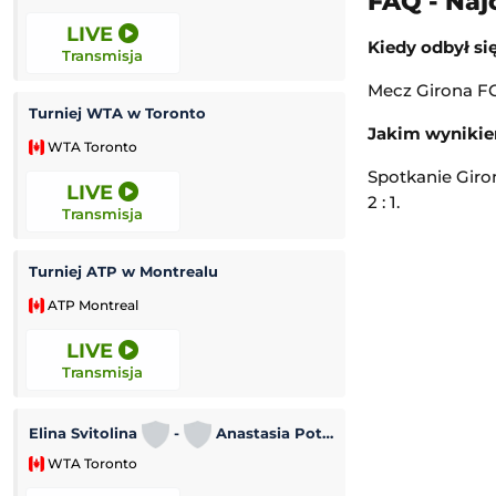
FAQ - Naj
LIVE
LIVE
Kiedy odbył si
Transmisja
Transmisja
Mecz Girona FC 
Turniej WTA w Toronto
Portland Timber
Jakim wynikie
WTA Toronto
Leagues Cup MLS
Spotkanie Giro
LIVE
LIVE
2 : 1.
Transmisja
Transmisja
Turniej ATP w Montrealu
Grand Prix PLS
ATP Montreal
Liga Siatkówki Ko
LIVE
10:00
Transmisja
Transmisja
Turniej ATP Chal
Elina Svitolina
-
Anastasia Potapova
WTA Toronto
Challenger Hage