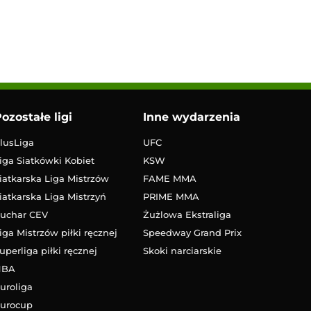
ozostałe ligi
Inne wydarzenia
lusLiga
UFC
iga Siatkówki Kobiet
KSW
iatkarska Liga Mistrzów
FAME MMA
iatkarska Liga Mistrzyń
PRIME MMA
uchar CEV
Żużlowa Ekstraliga
iga Mistrzów piłki ręcznej
Speedway Grand Prix
uperliga piłki ręcznej
Skoki narciarskie
NBA
uroliga
urocup