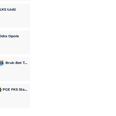
ŁKS Łódź
dra Opole
Bruk-Bet Termalica Nieciecza
PGE FKS Stal Mielec