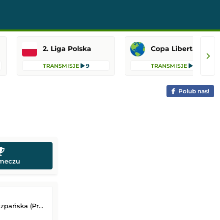
2. Liga Polska
Copa Libertadores
TRANSMISJE
9
TRANSMISJE
8
Polub nas!
 meczu
 (Primera Division)