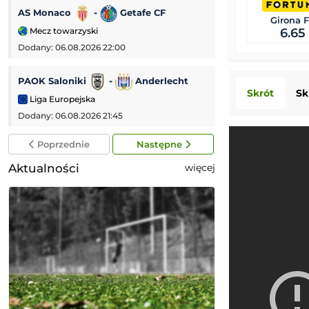
AS Monaco
-
Getafe CF
IFK Göteborg
Girona 
Mecz towarzyski
Liga Konferencji
6.65
Dodany: 06.08.2026 22:00
Dodany: 06.08.2026 
PAOK Saloniki
-
Anderlecht
Raków Częstoch
Skrót
Sk
Liga Europejska
Liga Konferencji
Dodany: 06.08.2026 21:45
Dodany: 06.08.2026 
Poprzednie
Następne
Aktualności
więcej