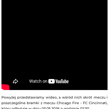
Powyżej przedstawiamy wideo, a wśród nich skrót meczu i
poszczególne bramki z meczu Chicago Fire - FC Cincinnati,
który odbył się w dniu 03.05.2026 o godzinie 02:30.