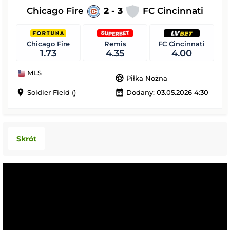
Chicago Fire
2 - 3
FC Cincinnati
Chicago Fire
Remis
FC Cincinnati
1.73
4.35
4.00
MLS
sports_soccer
Piłka Nożna
location_on
calendar_month
Soldier Field ()
Dodany: 03.05.2026 4:30
Skrót