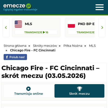
MLS
PKO BP Ekst
TRANSMISJE
16
TRANSMISJE
44
Strona główna
Skróty meczów
Piłka Nożna
MLS
Chicago Fire - FC Cincinnati
Polub nas!
Chicago Fire - FC Cincinnati –
skrót meczu (03.05.2026)
Transmisja online
Skrót meczu