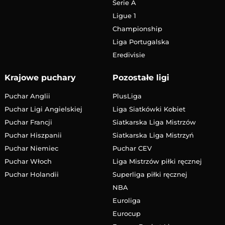
Serie A
Ligue 1
Championship
Liga Portugalska
Eredivisie
Krajowe puchary
Pozostałe ligi
Puchar Anglii
PlusLiga
Puchar Ligi Angielskiej
Liga Siatkówki Kobiet
Puchar Francji
Siatkarska Liga Mistrzów
Puchar Hiszpanii
Siatkarska Liga Mistrzyń
Puchar Niemiec
Puchar CEV
Puchar Włoch
Liga Mistrzów piłki ręcznej
Puchar Holandii
Superliga piłki ręcznej
NBA
Euroliga
Eurocup