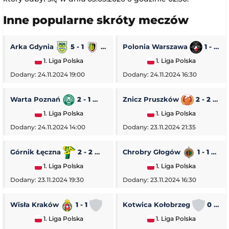
Inne popularne skróty meczów
Arka Gdynia
5 - 1
Stal Stalowa Wola
Polonia Warszawa
1 - 0
1. Liga Polska
1. Liga Polska
Dodany: 24.11.2024 19:00
Dodany: 24.11.2024 16:30
Warta Poznań
2 - 1
Pogoń Siedlce
Znicz Pruszków
2 - 2
1. Liga Polska
1. Liga Polska
Dodany: 24.11.2024 14:00
Dodany: 23.11.2024 21:35
Górnik Łęczna
2 - 2
GKS Tychy
Chrobry Głogów
1 - 1
O
1. Liga Polska
1. Liga Polska
Dodany: 23.11.2024 19:30
Dodany: 23.11.2024 16:30
Wisła Kraków
1 - 1
Stal Rzeszów
Kotwica Kołobrzeg
0 - 5
1. Liga Polska
1. Liga Polska