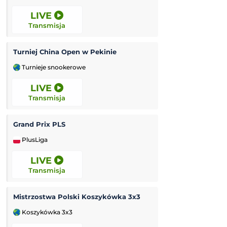
LIVE
10:30
Transmisja
Transmisja
Turniej China Open w Pekinie
Grand Prix Moto
Turnieje snookerowe
MotoGP
LIVE
10:40
Transmisja
Transmisja
Grand Prix PLS
Czornomoreć Od
PlusLiga
Liga Ukraińska
LIVE
12:00
Transmisja
Transmisja
Mistrzostwa Polski Koszykówka 3x3
Korona Kielce II
Koszykówka 3x3
3. Liga Polska