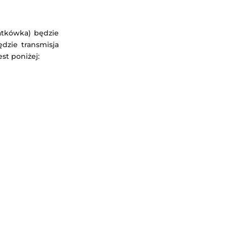
iatkówka) będzie
dzie transmisja
est poniżej: