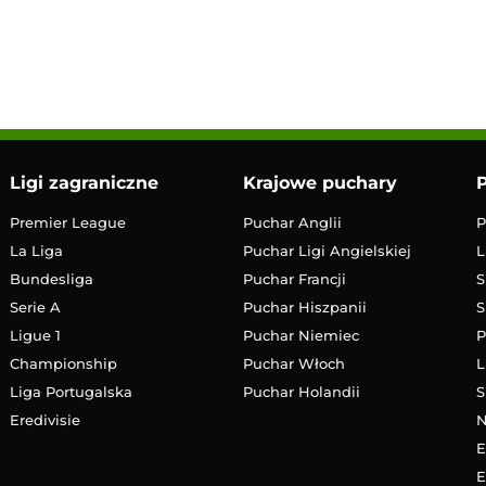
12:00
Transmisja
Ligi zagraniczne
Krajowe puchary
P
Premier League
Puchar Anglii
P
La Liga
Puchar Ligi Angielskiej
L
Bundesliga
Puchar Francji
S
Serie A
Puchar Hiszpanii
S
Ligue 1
Puchar Niemiec
P
Championship
Puchar Włoch
L
Liga Portugalska
Puchar Holandii
S
Eredivisie
E
E