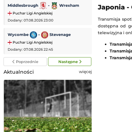
Middlesbrough
-
Wrexham
Cruz Azul
-
Japonia -
Puchar Ligi Angielskiej
Leagues Cup MLS
Transmisja spot
Dodany: 07.08.2026 23:00
Dodany: 07.08.2026
dostępna od go
telewizyjna i on
Wycombe
-
Stevenage
Tre Fiori
-
Puchar Ligi Angielskiej
Liga Konferencji
Transmisj
Dodany: 07.08.2026 22:45
Dodany: 06.08.2026
Transmisj
Transmisj
Poprzednie
Następne
Aktualności
więcej