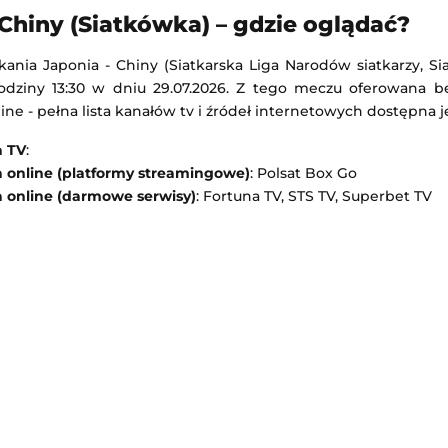
Philadelphia Union
Bristol City
-
Walsall
 Chiny (Siatkówka) – gdzie oglądać?
 Liga MX
Puchar Ligi Angielskiej
kania Japonia - Chiny (Siatkarska Liga Narodów siatkarzy, S
 4:00
Dodany: 06.08.2026 22:45
dziny 13:30 w dniu 29.07.2026. Z tego meczu oferowana bę
line - pełna lista kanałów tv i źródeł internetowych dostępna j
Drita
HNK Rijeka
-
Ilves Tampere
 Europy
Liga Konferencji Europy
a TV
:
 23:00
Dodany: 06.08.2026 22:45
a online (platformy streamingowe)
: Polsat Box Go
a online (darmowe serwisy)
: Fortuna TV, STS TV, Superbet TV