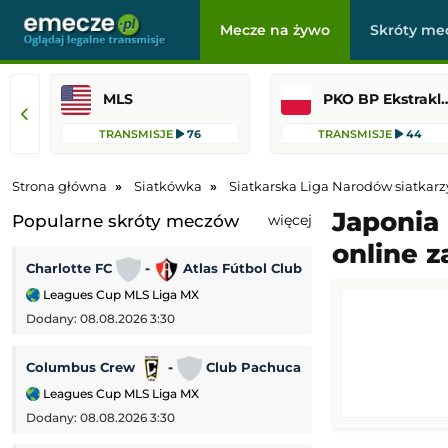
Mecze na żywo
Skróty me
MLS
PKO BP Ekst
TRANSMISJE
76
TRANSMISJE
44
Strona główna
Siatkówka
Siatkarska Liga Narodów siatkarz
Japonia 
Popularne skróty meczów
więcej
online z
Charlotte FC
-
Atlas Fútbol Club
Wolverhampton 
Leagues Cup MLS Liga MX
Puchar Ligi Angiel
Dodany: 08.08.2026 3:30
Dodany: 07.08.2026 
Columbus Crew
-
Club Pachuca
Vfl Bochum
Leagues Cup MLS Liga MX
2. Bundesliga
Dodany: 08.08.2026 3:30
Dodany: 07.08.2026 