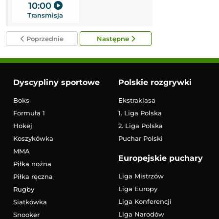
10:00
12:00
Transmisja
Transmisja
Poprzednie
Następne
Dyscypliny sportowe
Polskie rozgrywki
Boks
Ekstraklasa
Formuła 1
1. Liga Polska
Hokej
2. Liga Polska
Koszykówka
Puchar Polski
MMA
Europejskie puchary
Piłka nożna
Liga Mistrzów
Piłka ręczna
Liga Europy
Rugby
Liga Konferencji
Siatkówka
Liga Narodów
Snooker