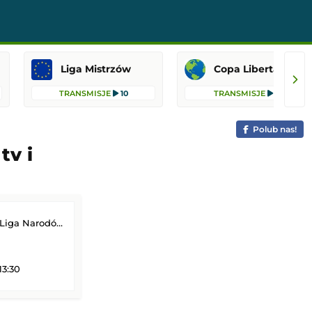
Liga Mistrzów
Copa Libertadores
TRANSMISJE
10
TRANSMISJE
8
Polub nas!
tv i
Narodów siatkarzy
13:30