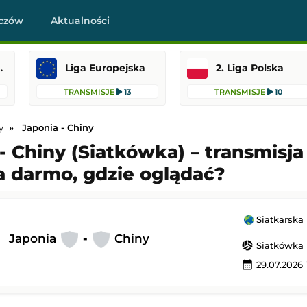
czów
Aktualności
raklasa
Liga Europejska
2. Liga Polska
TRANSMISJE
13
TRANSMISJE
10
y
Japonia - Chiny
- Chiny (Siatkówka) – transmisja 
a darmo, gdzie oglądać?
Wanderers
-
Port Vale
SL Benfica
-
Hearts
skiej
Liga Europejska
22:45
Dodany: 06.08.2026 23:00
Siatkarska Liga 
Japonia
-
Chiny
sports_volleyball
Siatkówka
-
Hertha BSC
Bohemians
-
FC Midtjylland
calendar_month
29.07.2026 
Liga Konferencji Europy
22:30
Dodany: 06.08.2026 22:45