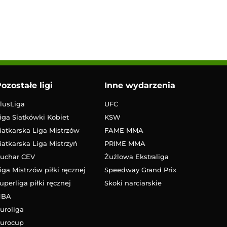
ozostałe ligi
Inne wydarzenia
lusLiga
UFC
iga Siatkówki Kobiet
KSW
iatkarska Liga Mistrzów
FAME MMA
iatkarska Liga Mistrzyń
PRIME MMA
uchar CEV
Żużlowa Ekstraliga
iga Mistrzów piłki ręcznej
Speedway Grand Prix
uperliga piłki ręcznej
Skoki narciarskie
NBA
uroliga
urocup