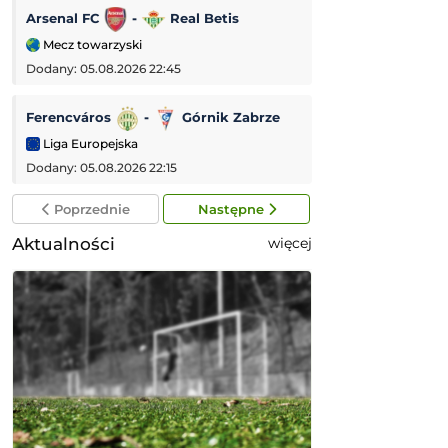
Arsenal FC
-
Real Betis
Aarhus
-
Mecz towarzyski
Liga Mistrzów
Dodany: 05.08.2026 22:45
Dodany: 05.08.2026 
Ferencváros
-
Górnik Zabrze
Brann
-
A
Liga Europejska
Liga Konferencji
Dodany: 05.08.2026 22:15
Dodany: 05.08.2026 
Poprzednie
Następne
Aktualności
więcej