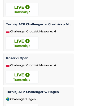
LIVE
LIVE
Transmisja
Transmisja
Turniej ATP Challenger w Grodzisku Mazowieckim
Tour de France (k
Challenger Grodzisk Mazowiecki
Kolarstwo
LIVE
16:45
Transmisja
Transmisja
Kozerki Open
Inter Turku
-
Challenger Grodzisk Mazowiecki
Liga Konferencji
LIVE
17:00
Transmisja
Transmisja
Turniej ATP Challenger w Hagen
Turniej ATP Chal
Challenger Hagen
Challenger Lexin