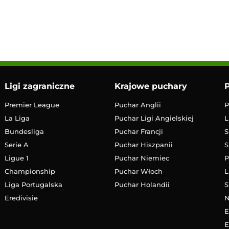
18:00
Transmisja
Ligi zagraniczne
Krajowe puchary
P
Premier League
Puchar Anglii
P
La Liga
Puchar Ligi Angielskiej
L
Bundesliga
Puchar Francji
S
Serie A
Puchar Hiszpanii
S
Ligue 1
Puchar Niemiec
P
Championship
Puchar Włoch
L
Liga Portugalska
Puchar Holandii
S
Eredivisie
E
E