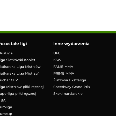
ozostałe ligi
Inne wydarzenia
lusLiga
UFC
iga Siatkówki Kobiet
KSW
iatkarska Liga Mistrzów
FAME MMA
iatkarska Liga Mistrzyń
PRIME MMA
uchar CEV
Żużlowa Ekstraliga
iga Mistrzów piłki ręcznej
Speedway Grand Prix
uperliga piłki ręcznej
Skoki narciarskie
NBA
uroliga
urocup