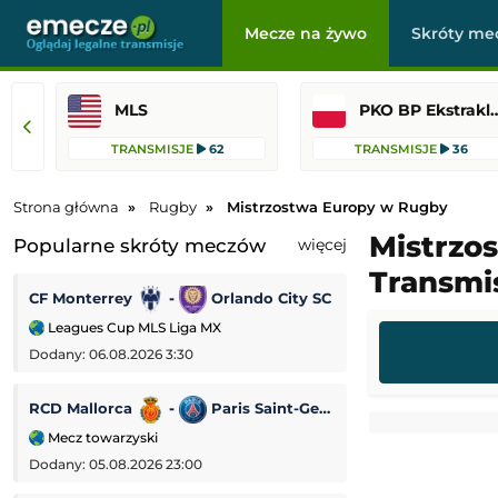
Mecze na żywo
Skróty me
MLS
PKO BP Ekst
TRANSMISJE
62
TRANSMISJE
36
Strona główna
Rugby
Mistrzostwa Europy w Rugby
Mistrzo
Popularne skróty meczów
więcej
Transmis
CF Monterrey
-
Orlando City SC
US Sassuolo
Leagues Cup MLS Liga MX
Mecz towarzyski
Dodany: 06.08.2026 3:30
Dodany: 05.08.2026
RCD Mallorca
-
Paris Saint-Germain
Fenerbahce
Mecz towarzyski
Liga Mistrzów
Dodany: 05.08.2026 23:00
Dodany: 05.08.2026