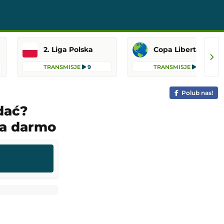
2. Liga Polska
Copa Libertadores
TRANSMISJE
9
TRANSMISJE
6
Polub nas!
dać?
za darmo