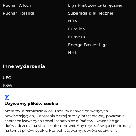
Puchar Włoch
Liga Mistrzów piłki ręcznej
Puchar Holandii
Superliga piłki ręcznej
NBA
Euroliga
Eurocup
Energa Basket Liga
NHL
Inne wydarzenia
UFC
KSW
FAME MMA
PRIME MMA
Używamy plików cookie
Żużlowa Ekstraliga
Możemy je zamieścić w celu analizy danych dotyczących
odwiedzających, ulepszenia naszej strony internetowej, pokazania
Speedway Grand Prix
spersonalizowanych treści i zapewnienia Państwu wspaniałego
Skoki narciarskie
doświadczenia na stronie internetowej. Aby uzyskać więcej informacji
na temat plików cookie, których używamy, otwórz ustawienia.