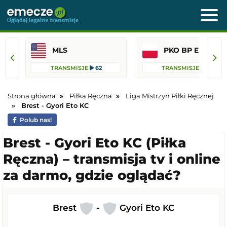
MLS
PKO BP Ekst
TRANSMISJE
62
TRANSMISJE
36
Strona główna
Piłka Ręczna
Liga Mistrzyń Piłki Ręcznej
Brest - Gyori Eto KC
Polub nas!
Brest - Gyori Eto KC (Piłka
Ręczna) – transmisja tv i online
za darmo, gdzie oglądać?
Brest
-
Gyori Eto KC