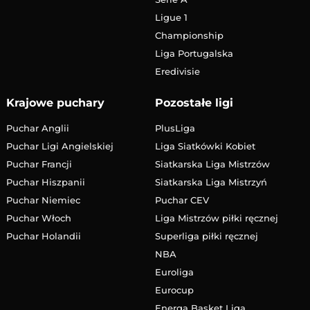
Ligue 1
Championship
Liga Portugalska
Eredivisie
Krajowe puchary
Pozostałe ligi
Puchar Anglii
PlusLiga
Puchar Ligi Angielskiej
Liga Siatkówki Kobiet
Puchar Francji
Siatkarska Liga Mistrzów
Puchar Hiszpanii
Siatkarska Liga Mistrzyń
Puchar Niemiec
Puchar CEV
Puchar Włoch
Liga Mistrzów piłki ręcznej
Puchar Holandii
Superliga piłki ręcznej
NBA
Euroliga
Eurocup
Energa Basket Liga