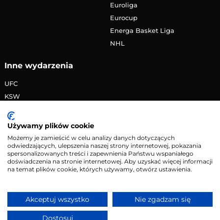
Euroliga
Eurocup
Energa Basket Liga
NHL
Inne wydarzenia
UFC
KSW
FAME MMA
PRIME MMA
Używamy plików cookie
Żużlowa Ekstraliga
Możemy je zamieścić w celu analizy danych dotyczących
odwiedzających, ulepszenia naszej strony internetowej, pokazania
Speedway Grand Prix
spersonalizowanych treści i zapewnienia Państwu wspaniałego
Skoki narciarskie
doświadczenia na stronie internetowej. Aby uzyskać więcej informacji
na temat plików cookie, których używamy, otwórz ustawienia.
Copyright © 2026 eMecze.pl
Akceptuj wszystko
Nie zgadzam się
Kontakt
•
Reklama
•
Polityka prywatności
Dostosuj