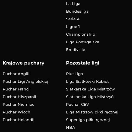
La Liga
Bundesliga
Serie A
Ligue 1
Championship
Liga Portugalska
Eredivisie
Krajowe puchary
Pozostałe ligi
Puchar Anglii
PlusLiga
Puchar Ligi Angielskiej
Liga Siatkówki Kobiet
Puchar Francji
Siatkarska Liga Mistrzów
Puchar Hiszpanii
Siatkarska Liga Mistrzyń
Puchar Niemiec
Puchar CEV
Puchar Włoch
Liga Mistrzów piłki ręcznej
Puchar Holandii
Superliga piłki ręcznej
NBA