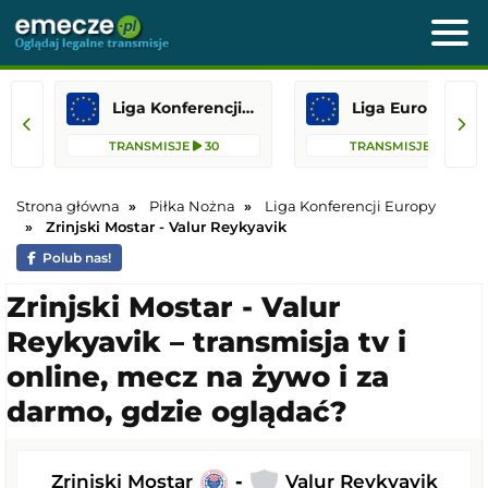
Liga Konferencji Europy
Liga Europejska
TRANSMISJE
30
TRANSMISJE
13
Strona główna
Piłka Nożna
Liga Konferencji Europy
Zrinjski Mostar - Valur Reykyavik
Polub nas!
Zrinjski Mostar - Valur
Reykyavik – transmisja tv i
online, mecz na żywo i za
darmo, gdzie oglądać?
Zrinjski Mostar
-
Valur Reykyavik