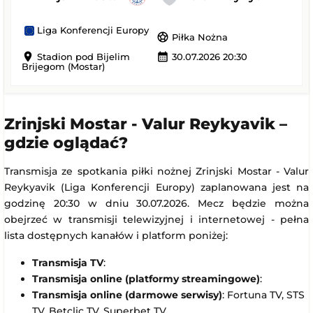
Liga Konferencji Europy
sports_soccer
Piłka Nożna
location_on
calendar_month
Stadion pod Bijelim
30.07.2026 20:30
Brijegom (Mostar)
Zrinjski Mostar - Valur Reykyavik –
gdzie oglądać?
Transmisja ze spotkania piłki nożnej Zrinjski Mostar - Valur
Reykyavik (Liga Konferencji Europy) zaplanowana jest na
godzinę 20:30 w dniu 30.07.2026. Mecz będzie można
obejrzeć w transmisji telewizyjnej i internetowej - pełna
lista dostępnych kanałów i platform poniżej:
Transmisja TV
:
Transmisja online (platformy streamingowe)
:
Transmisja online (darmowe serwisy)
: Fortuna TV, STS
TV, Betclic TV, Superbet TV