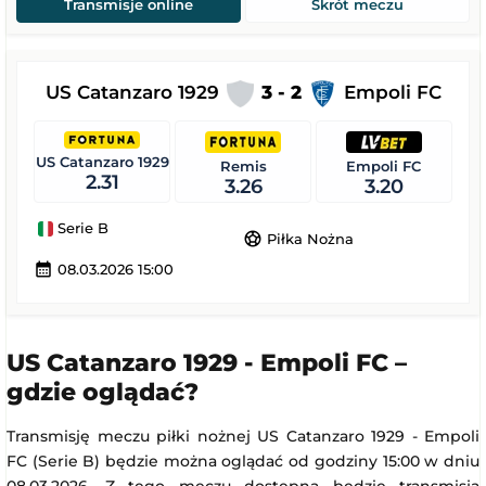
Transmisje online
Skrót meczu
US Catanzaro 1929
3 - 2
Empoli FC
US Catanzaro 1929
Remis
Empoli FC
2.31
3.26
3.20
Serie B
sports_soccer
Piłka Nożna
calendar_month
08.03.2026 15:00
US Catanzaro 1929 - Empoli FC –
gdzie oglądać?
Transmisję meczu piłki nożnej US Catanzaro 1929 - Empoli
FC (Serie B) będzie można oglądać od godziny 15:00 w dniu