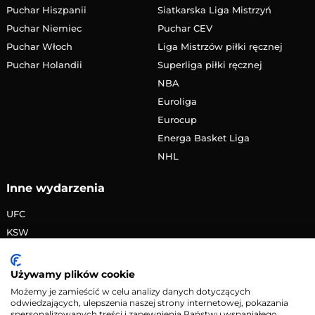
Puchar Hiszpanii
Siatkarska Liga Mistrzyń
Puchar Niemiec
Puchar CEV
Puchar Włoch
Liga Mistrzów piłki ręcznej
Puchar Holandii
Superliga piłki ręcznej
NBA
Euroliga
Eurocup
Energa Basket Liga
NHL
Inne wydarzenia
UFC
KSW
FAME MMA
PRIME MMA
Używamy plików cookie
Żużlowa Ekstraliga
Możemy je zamieścić w celu analizy danych dotyczących
odwiedzających, ulepszenia naszej strony internetowej, pokazania
Speedway Grand Prix
spersonalizowanych treści i zapewnienia Państwu wspaniałego