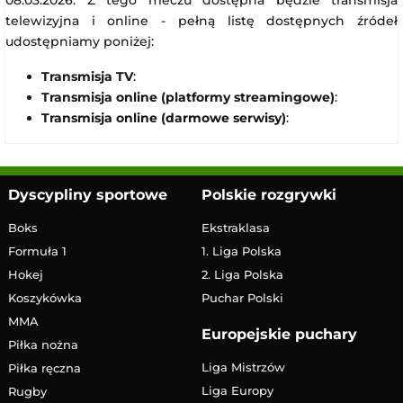
08.03.2026. Z tego meczu dostępna będzie transmisja
telewizyjna i online - pełną listę dostępnych źródeł
udostępniamy poniżej:
Transmisja TV
:
Transmisja online (platformy streamingowe)
:
Transmisja online (darmowe serwisy)
:
Dyscypliny sportowe
Polskie rozgrywki
Boks
Ekstraklasa
Formuła 1
1. Liga Polska
Hokej
2. Liga Polska
Koszykówka
Puchar Polski
MMA
Europejskie puchary
Piłka nożna
Liga Mistrzów
Piłka ręczna
Liga Europy
Rugby