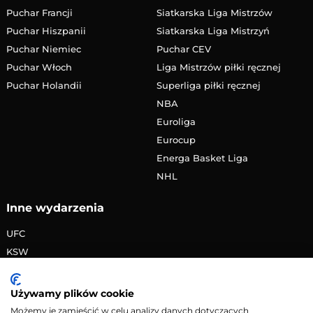
Puchar Francji
Siatkarska Liga Mistrzów
Puchar Hiszpanii
Siatkarska Liga Mistrzyń
Puchar Niemiec
Puchar CEV
Puchar Włoch
Liga Mistrzów piłki ręcznej
Puchar Holandii
Superliga piłki ręcznej
NBA
Euroliga
Eurocup
Energa Basket Liga
NHL
Inne wydarzenia
UFC
KSW
FAME MMA
PRIME MMA
Używamy plików cookie
Żużlowa Ekstraliga
Możemy je zamieścić w celu analizy danych dotyczących