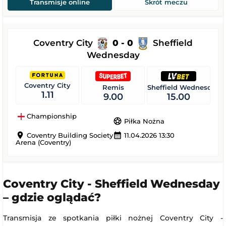
Transmisje online
Skrót meczu
Coventry City
0 - 0
Sheffield
Wednesday
Coventry City
Remis
Sheffield Wednesday
1.11
9.00
15.00
Championship
sports_soccer
Piłka Nożna
location_on
calendar_month
Coventry Building Society
11.04.2026 13:30
Arena (Coventry)
Coventry City - Sheffield Wednesday
– gdzie oglądać?
Transmisja ze spotkania piłki nożnej Coventry City -