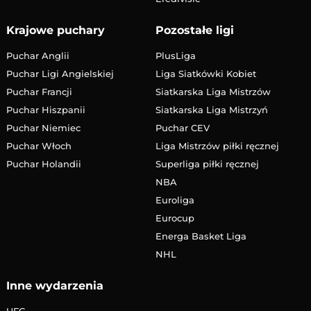
Krajowe puchary
Pozostałe ligi
Puchar Anglii
PlusLiga
Puchar Ligi Angielskiej
Liga Siatkówki Kobiet
Puchar Francji
Siatkarska Liga Mistrzów
Puchar Hiszpanii
Siatkarska Liga Mistrzyń
Puchar Niemiec
Puchar CEV
Puchar Włoch
Liga Mistrzów piłki ręcznej
Puchar Holandii
Superliga piłki ręcznej
NBA
Euroliga
Eurocup
Energa Basket Liga
NHL
Inne wydarzenia
UFC