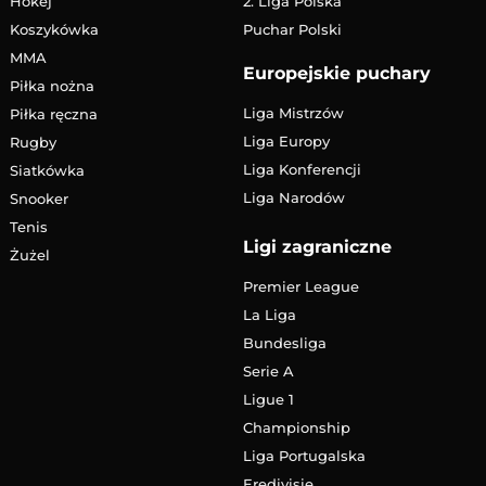
Hokej
2. Liga Polska
Koszykówka
Puchar Polski
MMA
Europejskie puchary
Piłka nożna
Liga Mistrzów
Piłka ręczna
Liga Europy
Rugby
Liga Konferencji
Siatkówka
Liga Narodów
Snooker
Tenis
Ligi zagraniczne
Żużel
Premier League
La Liga
Bundesliga
Serie A
Ligue 1
Championship
Liga Portugalska
Eredivisie