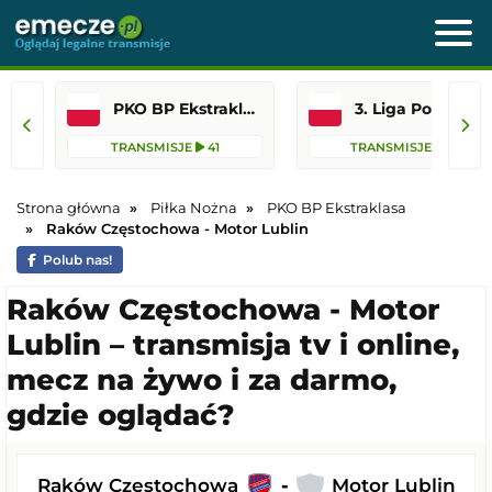
PKO BP Ekstraklasa
3. Liga Polska
TRANSMISJE
41
TRANSMISJE
88
Strona główna
Piłka Nożna
PKO BP Ekstraklasa
Raków Częstochowa - Motor Lublin
Polub nas!
Raków Częstochowa - Motor
Lublin – transmisja tv i online,
mecz na żywo i za darmo,
gdzie oglądać?
Raków Częstochowa
-
Motor Lublin