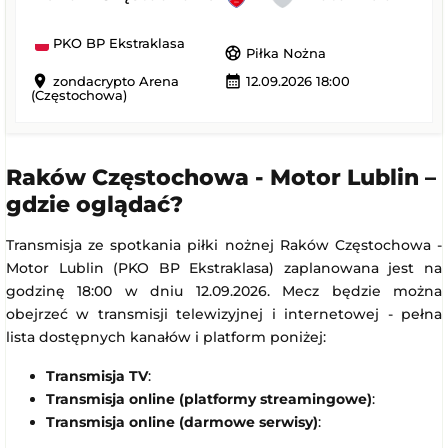
PKO BP Ekstraklasa
sports_soccer
Piłka Nożna
location_on
calendar_month
zondacrypto Arena
12.09.2026 18:00
(Częstochowa)
Raków Częstochowa - Motor Lublin –
gdzie oglądać?
Transmisja ze spotkania piłki nożnej Raków Częstochowa -
Motor Lublin (PKO BP Ekstraklasa) zaplanowana jest na
godzinę 18:00 w dniu 12.09.2026. Mecz będzie można
obejrzeć w transmisji telewizyjnej i internetowej - pełna
lista dostępnych kanałów i platform poniżej:
Transmisja TV
:
Transmisja online (platformy streamingowe)
:
Transmisja online (darmowe serwisy)
: