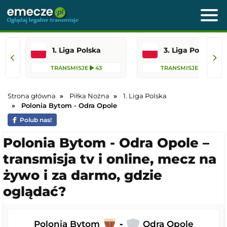
1. Liga Polska
3. Liga Polska
TRANSMISJE
43
TRANSMISJE
100
Strona główna
Piłka Nożna
1. Liga Polska
Polonia Bytom - Odra Opole
Polub nas!
Polonia Bytom - Odra Opole –
transmisja tv i online, mecz na
żywo i za darmo, gdzie
oglądać?
Polonia Bytom
-
Odra Opole