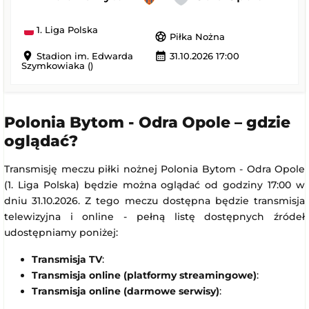
1. Liga Polska
sports_soccer
Piłka Nożna
location_on
calendar_month
Stadion im. Edwarda
31.10.2026 17:00
Szymkowiaka ()
Polonia Bytom - Odra Opole – gdzie
oglądać?
Transmisję meczu piłki nożnej Polonia Bytom - Odra Opole
(1. Liga Polska) będzie można oglądać od godziny 17:00 w
dniu 31.10.2026. Z tego meczu dostępna będzie transmisja
telewizyjna i online - pełną listę dostępnych źródeł
udostępniamy poniżej:
Transmisja TV
:
Transmisja online (platformy streamingowe)
:
Transmisja online (darmowe serwisy)
: