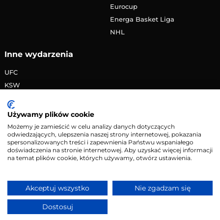
Eurocup
Energa Basket Liga
NHL
Inne wydarzenia
UFC
KSW
FAME MMA
PRIME MMA
Używamy plików cookie
Żużlowa Ekstraliga
Możemy je zamieścić w celu analizy danych dotyczących
odwiedzających, ulepszenia naszej strony internetowej, pokazania
Speedway Grand Prix
spersonalizowanych treści i zapewnienia Państwu wspaniałego
Skoki narciarskie
doświadczenia na stronie internetowej. Aby uzyskać więcej informacji
na temat plików cookie, których używamy, otwórz ustawienia.
Copyright © 2026 eMecze.pl
Akceptuj wszystko
Nie zgadzam się
Kontakt
•
Reklama
•
Polityka prywatności
Dostosuj
Serwis wyłącznie dla osób powyżej 18 lat. Hazard może
uzależniać. Graj odpowiedzialnie.
Szczegóły