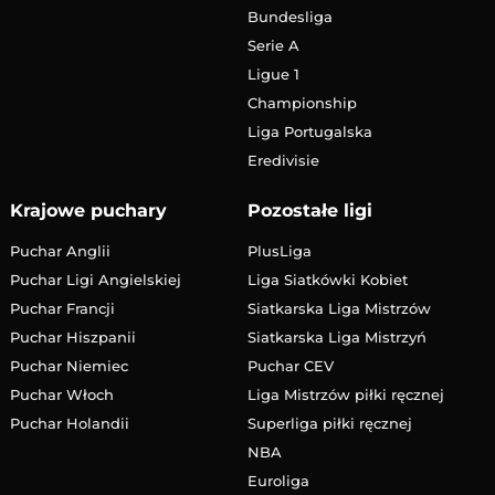
Bundesliga
Serie A
Ligue 1
Championship
Liga Portugalska
Eredivisie
Krajowe puchary
Pozostałe ligi
Puchar Anglii
PlusLiga
Puchar Ligi Angielskiej
Liga Siatkówki Kobiet
Puchar Francji
Siatkarska Liga Mistrzów
Puchar Hiszpanii
Siatkarska Liga Mistrzyń
Puchar Niemiec
Puchar CEV
Puchar Włoch
Liga Mistrzów piłki ręcznej
Puchar Holandii
Superliga piłki ręcznej
NBA
Euroliga