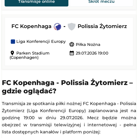
Transmisje online
Skrót meczu
FC Kopenhaga
-
Polissia Żytomierz
Liga Konferencji Europy
sports_soccer
Piłka Nożna
location_on
calendar_month
Parken Stadium
29.07.2026 19:00
(Copenhagen)
FC Kopenhaga - Polissia Żytomierz –
gdzie oglądać?
Transmisja ze spotkania piłki nożnej FC Kopenhaga - Polissia
Żytomierz (Liga Konferencji Europy) zaplanowana jest na
godzinę 19:00 w dniu 29.07.2026. Mecz będzie można
obejrzeć w transmisji telewizyjnej i internetowej - pełna
lista dostępnych kanałów i platform poniżej: