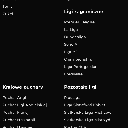
Tenis
Ligi zagraniczne
Żużel
Premier League
La Liga
Bundesliga
Serie A
Ligue 1
Championship
Liga Portugalska
Eredivisie
Krajowe puchary
Pozostałe ligi
Puchar Anglii
PlusLiga
Puchar Ligi Angielskiej
Liga Siatkówki Kobiet
Puchar Francji
Siatkarska Liga Mistrzów
Puchar Hiszpanii
Siatkarska Liga Mistrzyń
Puchar Niemiec
Puchar CEV