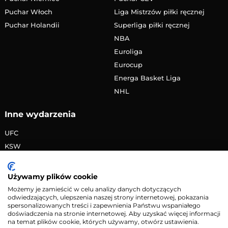
Puchar Włoch
Liga Mistrzów piłki ręcznej
Puchar Holandii
Superliga piłki ręcznej
NBA
Euroliga
Eurocup
Energa Basket Liga
NHL
Inne wydarzenia
UFC
KSW
FAME MMA
PRIME MMA
Używamy plików cookie
Żużlowa Ekstraliga
Możemy je zamieścić w celu analizy danych dotyczących
odwiedzających, ulepszenia naszej strony internetowej, pokazania
Speedway Grand Prix
spersonalizowanych treści i zapewnienia Państwu wspaniałego
Skoki narciarskie
doświadczenia na stronie internetowej. Aby uzyskać więcej informacji
na temat plików cookie, których używamy, otwórz ustawienia.