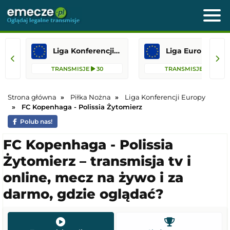
Liga Konferencji Europy
Liga Europejska
TRANSMISJE
30
TRANSMISJE
13
Strona główna
Piłka Nożna
Liga Konferencji Europy
FC Kopenhaga - Polissia Żytomierz
Polub nas!
FC Kopenhaga - Polissia
Żytomierz – transmisja tv i
online, mecz na żywo i za
darmo, gdzie oglądać?