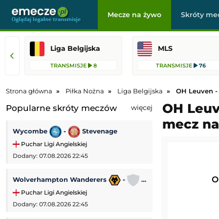
Mecze na żywo
Skróty me
Liga Belgijska
MLS
TRANSMISJE
8
TRANSMISJE
76
Strona główna
Piłka Nożna
Liga Belgijska
OH Leuven -
OH Leuve
Popularne skróty meczów
więcej
mecz na
Wycombe
-
Stevenage
SL Benfica
-
Puchar Ligi Angielskiej
Liga Europejska
Dodany: 07.08.2026 22:45
Dodany: 06.08.2026
O
Wolverhampton Wanderers
-
Port Vale
Bohemians
-
Puchar Ligi Angielskiej
Liga Konferencji
Dodany: 07.08.2026 22:45
Dodany: 06.08.2026