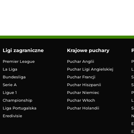
10:00
Transmisja
Ligi zagraniczne
Krajowe puchary
P
Premier League
Puchar Anglii
P
La Liga
Puchar Ligi Angielskiej
L
Bundesliga
Puchar Francji
S
Serie A
Puchar Hiszpanii
S
Ligue 1
Puchar Niemiec
P
Championship
Puchar Włoch
L
Liga Portugalska
Puchar Holandii
S
Eredivisie
E
E