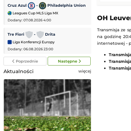
Cruz Azul
-
Philadelphia Union
Bristol City
-
Leagues Cup MLS Liga MX
Puchar Ligi Angiel
OH Leuven
Dodany: 07.08.2026 4:00
Dodany: 06.08.2026
Transmisja ze s
Tre Fiori
-
Drita
HNK Rijeka
-
na godzinę 20:4
Liga Konferencji Europy
Liga Konferencji
internetowej - 
Dodany: 06.08.2026 23:00
Dodany: 06.08.2026
Transmisj
Poprzednie
Następne
Transmisj
Transmisj
Aktualności
więcej