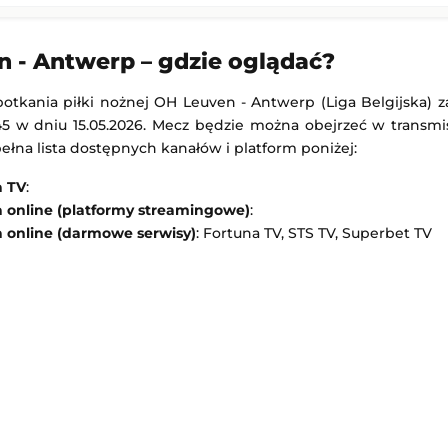
Walsall
AS Monaco
-
Getafe CF
skiej
Mecz towarzyski
 - Antwerp – gdzie oglądać?
 22:45
Dodany: 06.08.2026 22:00
potkania piłki nożnej OH Leuven - Antwerp (Liga Belgijska) 
Ilves Tampere
Ajax Amsterdam
-
Shelbourne
5 w dniu 15.05.2026. Mecz będzie można obejrzeć w transmisj
 Europy
Liga Konferencji Europy
pełna lista dostępnych kanałów i platform poniżej:
 22:45
Dodany: 06.08.2026 22:00
a TV
:
a online (platformy streamingowe)
:
a online (darmowe serwisy)
: Fortuna TV, STS TV, Superbet TV