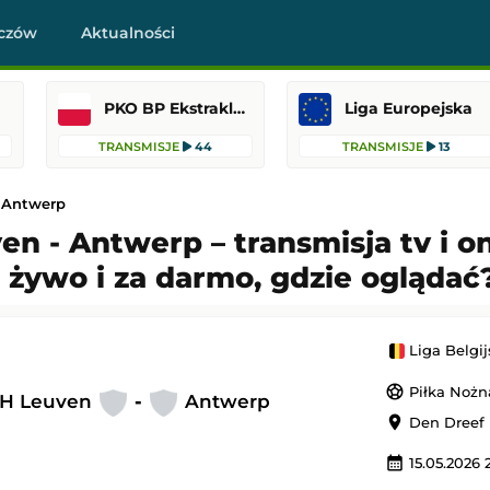
czów
Aktualności
PKO BP Ekstraklasa
Liga Europejska
TRANSMISJE
44
TRANSMISJE
13
 Antwerp
n - Antwerp – transmisja tv i on
 żywo i za darmo, gdzie oglądać
Hearts
SC Braga
-
Dinamo Mińsk
Liga Konferencji Europy
 23:00
Dodany: 06.08.2026 22:30
Liga Belgi
sports_soccer
Piłka Nożn
H Leuven
-
Antwerp
FC Midtjylland
Fiorentina
-
Deportivo La Coruña
location_on
Den Dreef 
 Europy
Mecz towarzyski
 22:45
Dodany: 06.08.2026 22:00
calendar_month
15.05.2026 