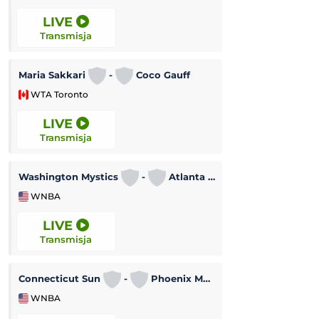
LIVE
LIVE
Transmisja
Transmisja
Maria Sakkari
-
Coco Gauff
WTA Toronto
Lekkoatletyka
LIVE
LIVE
Transmisja
Transmisja
Turniej WTA w To
Washington Mystics
-
Atlanta Dream
WNBA
WTA Toronto
LIVE
LIVE
Transmisja
Transmisja
Connecticut Sun
-
Phoenix Mercury
Tigres UANL
WNBA
Leagues Cup MLS