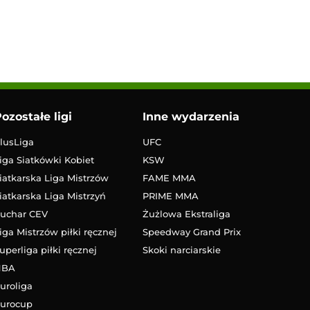
ozostałe ligi
Inne wydarzenia
lusLiga
UFC
iga Siatkówki Kobiet
KSW
iatkarska Liga Mistrzów
FAME MMA
iatkarska Liga Mistrzyń
PRIME MMA
uchar CEV
Żużlowa Ekstraliga
iga Mistrzów piłki ręcznej
Speedway Grand Prix
uperliga piłki ręcznej
Skoki narciarskie
NBA
uroliga
urocup