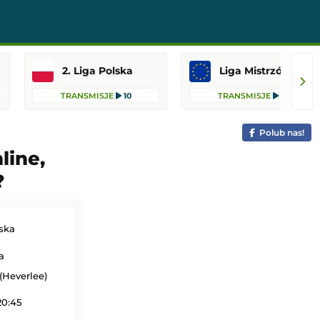
2. Liga Polska
Liga Mistrzów
TRANSMISJE
10
TRANSMISJE
10
Polub nas!
line,
?
jska
a
(Heverlee)
20:45