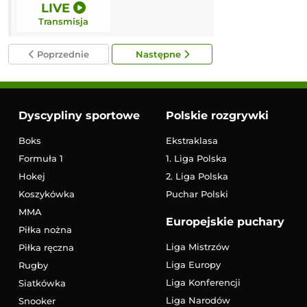
LIVE
LIVE
Transmisja
Transmisja
Poprzednie
Następne
Dyscypliny sportowe
Polskie rozgrywki
Boks
Ekstraklasa
Formuła 1
1. Liga Polska
Hokej
2. Liga Polska
Koszykówka
Puchar Polski
MMA
Europejskie puchary
Piłka nożna
Liga Mistrzów
Piłka ręczna
Liga Europy
Rugby
Liga Konferencji
Siatkówka
Liga Narodów
Snooker