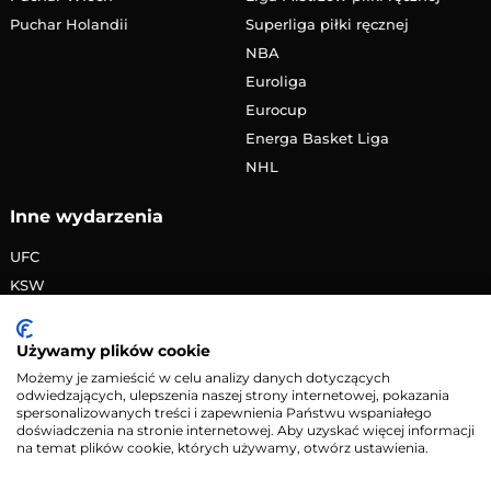
Puchar Holandii
Superliga piłki ręcznej
NBA
Euroliga
Eurocup
Energa Basket Liga
NHL
Inne wydarzenia
UFC
KSW
FAME MMA
PRIME MMA
Używamy plików cookie
Żużlowa Ekstraliga
Możemy je zamieścić w celu analizy danych dotyczących
odwiedzających, ulepszenia naszej strony internetowej, pokazania
Speedway Grand Prix
spersonalizowanych treści i zapewnienia Państwu wspaniałego
Skoki narciarskie
doświadczenia na stronie internetowej. Aby uzyskać więcej informacji
na temat plików cookie, których używamy, otwórz ustawienia.
Copyright © 2026 eMecze.pl