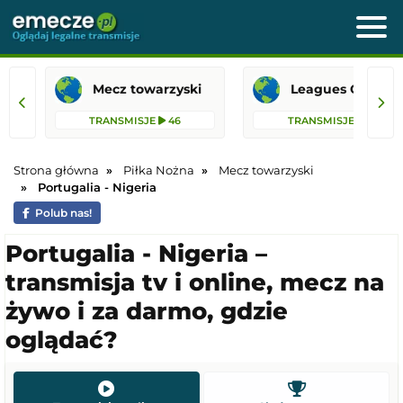
Mecz towarzyski
Leagues 
TRANSMISJE
46
TRANSMISJE
26
Strona główna
Piłka Nożna
Mecz towarzyski
Portugalia - Nigeria
Polub nas!
Portugalia - Nigeria –
transmisja tv i online, mecz na
żywo i za darmo, gdzie
oglądać?