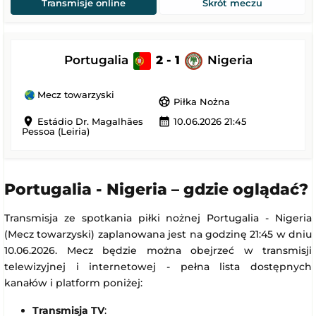
Transmisje online
Skrót meczu
Portugalia
2 - 1
Nigeria
Mecz towarzyski
sports_soccer
Piłka Nożna
location_on
calendar_month
Estádio Dr. Magalhães
10.06.2026 21:45
Pessoa (Leiria)
Portugalia - Nigeria – gdzie oglądać?
Transmisja ze spotkania piłki nożnej Portugalia - Nigeria
(Mecz towarzyski) zaplanowana jest na godzinę 21:45 w dniu
10.06.2026. Mecz będzie można obejrzeć w transmisji
telewizyjnej i internetowej - pełna lista dostępnych
kanałów i platform poniżej:
Transmisja TV
: