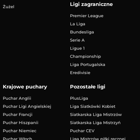
Ligi zagraniczne
Żużel
Premier League
La Liga
Bundesliga
Serie A
Ligue 1
Championship
Liga Portugalska
Eredivisie
Krajowe puchary
Pozostałe ligi
Puchar Anglii
PlusLiga
Puchar Ligi Angielskiej
Liga Siatkówki Kobiet
Puchar Francji
Siatkarska Liga Mistrzów
Puchar Hiszpanii
Siatkarska Liga Mistrzyń
Puchar Niemiec
Puchar CEV
Puchar Włoch
Liga Mistrzów piłki ręcznej