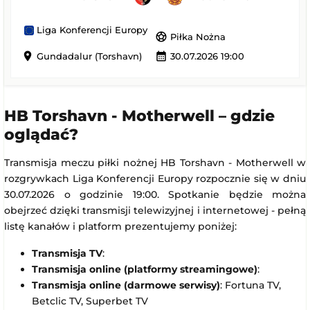
Liga Konferencji Europy
sports_soccer
Piłka Nożna
location_on
calendar_month
Gundadalur (Torshavn)
30.07.2026 19:00
HB Torshavn - Motherwell – gdzie
oglądać?
Transmisja meczu piłki nożnej HB Torshavn - Motherwell w
rozgrywkach Liga Konferencji Europy rozpocznie się w dniu
30.07.2026 o godzinie 19:00. Spotkanie będzie można
obejrzeć dzięki transmisji telewizyjnej i internetowej - pełną
listę kanałów i platform prezentujemy poniżej:
Transmisja TV
:
Transmisja online (platformy streamingowe)
:
Transmisja online (darmowe serwisy)
: Fortuna TV,
Betclic TV, Superbet TV