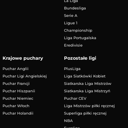
La Liga
Bundesliga
Serie A
Ligue 1
Championship
Liga Portugalska
Eredivisie
Krajowe puchary
Pozostałe ligi
Puchar Anglii
PlusLiga
Puchar Ligi Angielskiej
Liga Siatkówki Kobiet
Puchar Francji
Siatkarska Liga Mistrzów
Puchar Hiszpanii
Siatkarska Liga Mistrzyń
Puchar Niemiec
Puchar CEV
Puchar Włoch
Liga Mistrzów piłki ręcznej
Puchar Holandii
Superliga piłki ręcznej
NBA
Euroliga