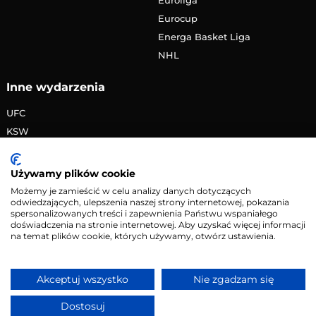
Eurocup
Energa Basket Liga
NHL
Inne wydarzenia
UFC
KSW
FAME MMA
PRIME MMA
Używamy plików cookie
Żużlowa Ekstraliga
Możemy je zamieścić w celu analizy danych dotyczących
odwiedzających, ulepszenia naszej strony internetowej, pokazania
Speedway Grand Prix
spersonalizowanych treści i zapewnienia Państwu wspaniałego
Skoki narciarskie
doświadczenia na stronie internetowej. Aby uzyskać więcej informacji
na temat plików cookie, których używamy, otwórz ustawienia.
Copyright © 2026 eMecze.pl
Akceptuj wszystko
Nie zgadzam się
Kontakt
•
Reklama
•
Polityka prywatności
Dostosuj
Serwis wyłącznie dla osób powyżej 18 lat. Hazard może