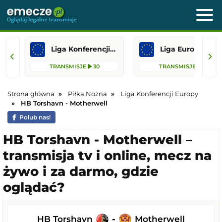
Liga Konferencji Europy
Liga Europejska
TRANSMISJE
30
TRANSMISJE
13
Strona główna
Piłka Nożna
Liga Konferencji Europy
HB Torshavn - Motherwell
Polub nas!
HB Torshavn - Motherwell –
transmisja tv i online, mecz na
żywo i za darmo, gdzie
oglądać?
HB Torshavn
-
Motherwell