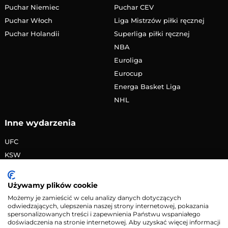
Puchar Niemiec
Puchar CEV
Puchar Włoch
Liga Mistrzów piłki ręcznej
Puchar Holandii
Superliga piłki ręcznej
NBA
Euroliga
Eurocup
Energa Basket Liga
NHL
Inne wydarzenia
UFC
KSW
FAME MMA
PRIME MMA
Używamy plików cookie
Żużlowa Ekstraliga
Możemy je zamieścić w celu analizy danych dotyczących
odwiedzających, ulepszenia naszej strony internetowej, pokazania
Speedway Grand Prix
spersonalizowanych treści i zapewnienia Państwu wspaniałego
Skoki narciarskie
doświadczenia na stronie internetowej. Aby uzyskać więcej informacji