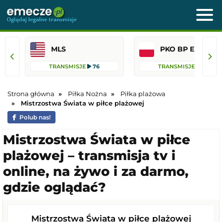
MLS
PKO BP Ekst
TRANSMISJE
76
TRANSMISJE
42
Strona główna
Piłka Nożna
Piłka plażowa
Mistrzostwa Świata w piłce plażowej
Polub nas!
Mistrzostwa Świata w piłce
plażowej – transmisja tv i
online, na żywo i za darmo,
gdzie oglądać?
Mistrzostwa Świata w piłce plażowej