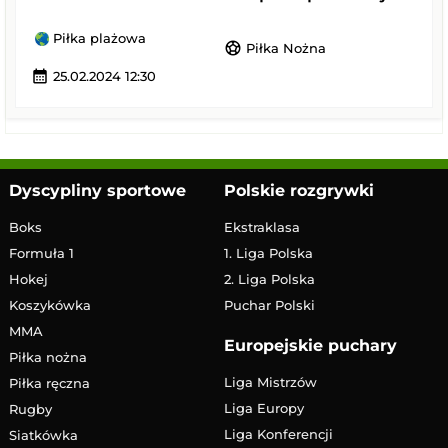
Piłka plażowa
sports_soccer
Piłka Nożna
calendar_month
25.02.2024 12:30
Dyscypliny sportowe
Polskie rozgrywki
Boks
Ekstraklasa
Formuła 1
1. Liga Polska
Hokej
2. Liga Polska
Koszykówka
Puchar Polski
MMA
Europejskie puchary
Piłka nożna
Liga Mistrzów
Piłka ręczna
Liga Europy
Rugby
Liga Konferencji
Siatkówka