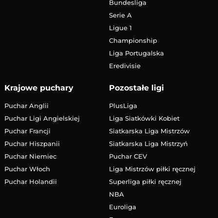
Bundesliga
Serie A
Ligue 1
Championship
Liga Portugalska
Eredivisie
Krajowe puchary
Pozostałe ligi
Puchar Anglii
PlusLiga
Puchar Ligi Angielskiej
Liga Siatkówki Kobiet
Puchar Francji
Siatkarska Liga Mistrzów
Puchar Hiszpanii
Siatkarska Liga Mistrzyń
Puchar Niemiec
Puchar CEV
Puchar Włoch
Liga Mistrzów piłki ręcznej
Puchar Holandii
Superliga piłki ręcznej
NBA
Euroliga