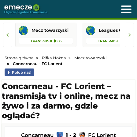
Mecz towarzyski
Leagues 
TRANSMISJE
85
TRANSMISJE
41
Strona główna
Piłka Nożna
Mecz towarzyski
Concarneau - FC Lorient
Polub nas!
Concarneau - FC Lorient –
transmisja tv i online, mecz na
żywo i za darmo, gdzie
oglądać?
Concarneau
1 - 2
FC Lorient