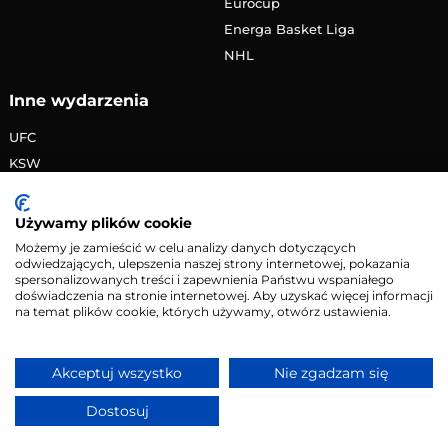
Eurocup
Energa Basket Liga
NHL
Inne wydarzenia
UFC
KSW
FAME MMA
PRIME MMA
Używamy plików cookie
Żużlowa Ekstraliga
Możemy je zamieścić w celu analizy danych dotyczących
odwiedzających, ulepszenia naszej strony internetowej, pokazania
Speedway Grand Prix
spersonalizowanych treści i zapewnienia Państwu wspaniałego
Skoki narciarskie
doświadczenia na stronie internetowej. Aby uzyskać więcej informacji
na temat plików cookie, których używamy, otwórz ustawienia.
Copyright © 2026 eMecze.pl
Akceptuj wszystko
Nie zgadzam się
Kontakt
•
Reklama
•
Polityka prywatności
Dostosuj
Serwis wyłącznie dla osób powyżej 18 lat. Hazard może
uzależniać. Graj odpowiedzialnie.
Szczegóły