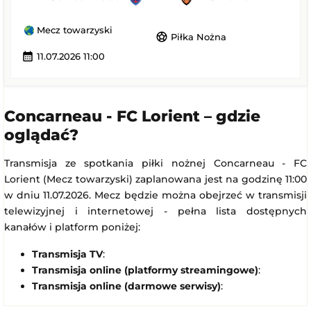
Mecz towarzyski
sports_soccer
Piłka Nożna
calendar_month
11.07.2026 11:00
Concarneau - FC Lorient – gdzie
oglądać?
Transmisja ze spotkania piłki nożnej Concarneau - FC
Lorient (Mecz towarzyski) zaplanowana jest na godzinę 11:00
w dniu 11.07.2026. Mecz będzie można obejrzeć w transmisji
telewizyjnej i internetowej - pełna lista dostępnych
kanałów i platform poniżej:
Transmisja TV
:
Transmisja online (platformy streamingowe)
:
Transmisja online (darmowe serwisy)
: