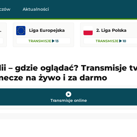
czów
Aktualności
raklasa
Liga Europejska
2. Liga Polska
TRANSMISJE
13
TRANSMISJE
10
ii – gdzie oglądać? Transmisje tv
 mecze na żywo i za darmo
-
Legia Warszawa
Coventry City
-
Espanyol Barcelona
asa
Mecz towarzyski
22:15
Dodany: 08.08.2026 20:30
Transmisje online
Nottingham Forest
Pogoń Szczecin
-
Motor Lublin
PKO BP Ekstraklasa
 22:00
Dodany: 08.08.2026 19:30