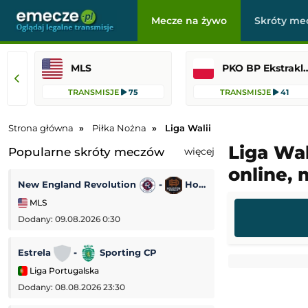
Mecze na żywo
Skróty me
MLS
PKO BP Ekst
TRANSMISJE
75
TRANSMISJE
41
Strona główna
Piłka Nożna
Liga Walii
Liga Wal
Popularne skróty meczów
więcej
online,
New England Revolution
-
Houston Dynamo
Korona Kielce
MLS
PKO BP Ekstrakl
Dodany: 09.08.2026 0:30
Dodany: 08.08.2026 
Estrela
-
Sporting CP
Udinese
-
Liga Portugalska
Mecz towarzyski
Dodany: 08.08.2026 23:30
Dodany: 08.08.2026