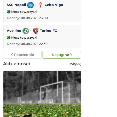
SSC Napoli
-
Celta Vigo
Galatasaray
-
Mecz towarzyski
Mecz towarzyski
Dodany: 08.08.2026 23:00
Dodany: 08.08.2026
Avellino
-
Torino FC
PSV Eindhoven
Mecz towarzyski
Eredivisie (Liga 
Dodany: 08.08.2026 22:30
Dodany: 08.08.2026
Poprzednie
Następne
Aktualności
więcej