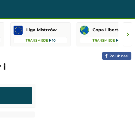
Liga Mistrzów
Copa Libertadores
TRANSMISJE
10
TRANSMISJE
8
Polub nas!
 i