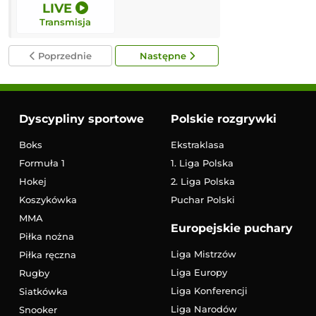
LIVE
LIVE
Transmisja
Transmisja
Poprzednie
Następne
Dyscypliny sportowe
Polskie rozgrywki
Boks
Ekstraklasa
Formuła 1
1. Liga Polska
Hokej
2. Liga Polska
Koszykówka
Puchar Polski
MMA
Europejskie puchary
Piłka nożna
Liga Mistrzów
Piłka ręczna
Liga Europy
Rugby
Liga Konferencji
Siatkówka
Liga Narodów
Snooker