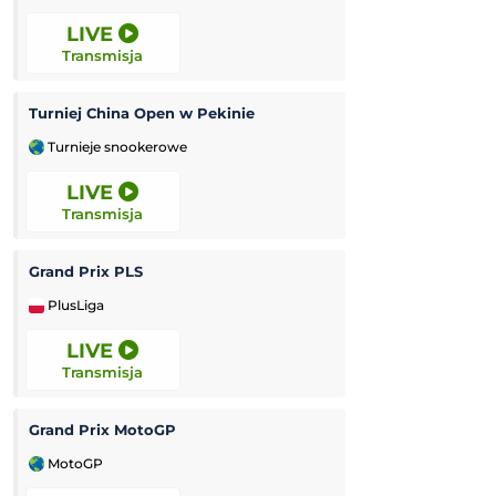
LIVE
LIVE
Transmisja
Transmisja
Turniej China Open w Pekinie
Miedź Legnica II
Turnieje snookerowe
3. Liga Polska
LIVE
LIVE
Transmisja
Transmisja
Grand Prix PLS
Rekord Bielsko-B
PlusLiga
Ekstraliga Kobiet
LIVE
LIVE
Transmisja
Transmisja
Grand Prix MotoGP
Luzino
-
K
MotoGP
3. Liga Polska