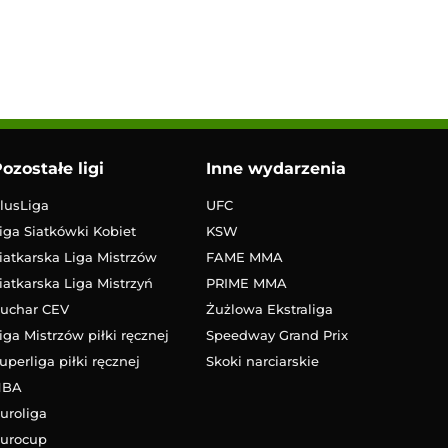
ozostałe ligi
Inne wydarzenia
lusLiga
UFC
iga Siatkówki Kobiet
KSW
iatkarska Liga Mistrzów
FAME MMA
iatkarska Liga Mistrzyń
PRIME MMA
uchar CEV
Żużlowa Ekstraliga
iga Mistrzów piłki ręcznej
Speedway Grand Prix
uperliga piłki ręcznej
Skoki narciarskie
NBA
uroliga
urocup