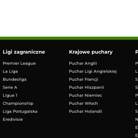
LIVE
Transmisja
Ligi zagraniczne
Krajowe puchary
P
Premier League
Puchar Anglii
P
La Liga
Puchar Ligi Angielskiej
L
Bundesliga
Puchar Francji
S
Serie A
Puchar Hiszpanii
S
Ligue 1
Puchar Niemiec
P
Championship
Puchar Włoch
L
Liga Portugalska
Puchar Holandii
S
Eredivisie
E
E