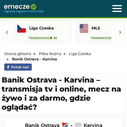
Liga Czeska
MLS
TRANSMISJE
39
TRANSMISJE
76
Strona główna
Piłka Nożna
Liga Czeska
Banik Ostrava - Karvina
Polub nas!
Banik Ostrava - Karvina –
transmisja tv i online, mecz na
żywo i za darmo, gdzie
oglądać?
Banik Ostrava
-
Karvina