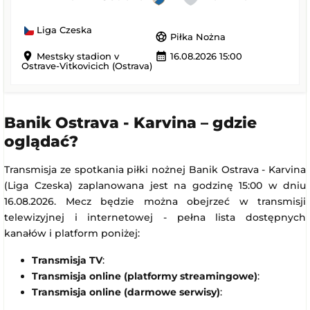
Liga Czeska
sports_soccer
Piłka Nożna
location_on
calendar_month
Mestsky stadion v
16.08.2026 15:00
Ostrave-Vitkovicich (Ostrava)
Banik Ostrava - Karvina – gdzie
oglądać?
Transmisja ze spotkania piłki nożnej Banik Ostrava - Karvina
(Liga Czeska) zaplanowana jest na godzinę 15:00 w dniu
16.08.2026. Mecz będzie można obejrzeć w transmisji
telewizyjnej i internetowej - pełna lista dostępnych
kanałów i platform poniżej:
Transmisja TV
:
Transmisja online (platformy streamingowe)
:
Transmisja online (darmowe serwisy)
: