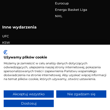
Eurocup
Energa Basket Liga
NHL
Inne wydarzenia
UFC
KSW
FAME MMA
PRIME MMA
Używamy plików cookie
Żużlowa Ekstraliga
Możemy je zamieścić w celu analizy danych dotyczących
odwiedzających, ulepszenia naszej strony internetowej, pokazania
Speedway Grand Prix
spersonalizowanych treści i zapewnienia Państwu wspaniałego
Skoki narciarskie
doświadczenia na stronie internetowej. Aby uzyskać więcej informacji
na temat plików cookie, których używamy, otwórz ustawienia.
Copyright © 2026 eMecze.pl
Akceptuj wszystko
Nie zgadzam się
Kontakt
•
Reklama
•
Polityka prywatności
Dostosuj
Serwis wyłącznie dla osób powyżej 18 lat. Hazard może
uzależniać. Graj odpowiedzialnie.
Szczegóły