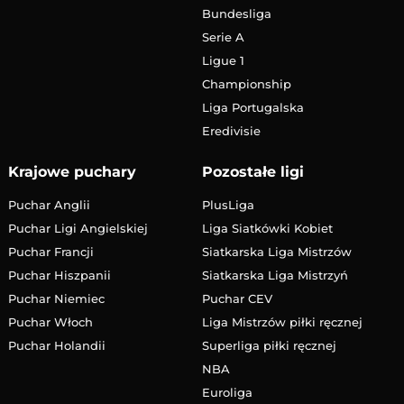
Bundesliga
Serie A
Ligue 1
Championship
Liga Portugalska
Eredivisie
Krajowe puchary
Pozostałe ligi
Puchar Anglii
PlusLiga
Puchar Ligi Angielskiej
Liga Siatkówki Kobiet
Puchar Francji
Siatkarska Liga Mistrzów
Puchar Hiszpanii
Siatkarska Liga Mistrzyń
Puchar Niemiec
Puchar CEV
Puchar Włoch
Liga Mistrzów piłki ręcznej
Puchar Holandii
Superliga piłki ręcznej
NBA
Euroliga