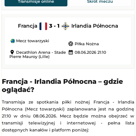
Transmisje online
Skrót meczu
Francja
3 - 1
Irlandia Północna
Mecz towarzyski
sports_soccer
Piłka Nożna
location_on
calendar_month
Decathlon Arena - Stade
08.06.2026 21:10
Pierre Mauroy (Lille)
Francja - Irlandia Północna – gdzie
oglądać?
Transmisja ze spotkania piłki nożnej Francja - Irlandia
Północna (Mecz towarzyski) zaplanowana jest na godzinę
21:10 w dniu 08.06.2026. Mecz będzie można obejrzeć w
transmisji telewizyjnej i internetowej - pełna lista
dostępnych kanałów i platform poniżej: