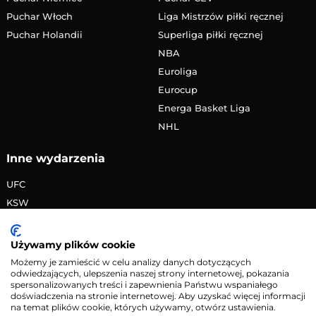
Puchar Włoch
Liga Mistrzów piłki ręcznej
Puchar Holandii
Superliga piłki ręcznej
NBA
Euroliga
Eurocup
Energa Basket Liga
NHL
Inne wydarzenia
UFC
KSW
FAME MMA
PRIME MMA
Używamy plików cookie
Żużlowa Ekstraliga
Możemy je zamieścić w celu analizy danych dotyczących
odwiedzających, ulepszenia naszej strony internetowej, pokazania
Speedway Grand Prix
spersonalizowanych treści i zapewnienia Państwu wspaniałego
Skoki narciarskie
doświadczenia na stronie internetowej. Aby uzyskać więcej informacji
na temat plików cookie, których używamy, otwórz ustawienia.