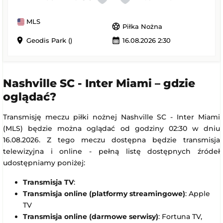
MLS
sports_soccer
Piłka Nożna
location_on
calendar_month
Geodis Park ()
16.08.2026 2:30
Nashville SC - Inter Miami – gdzie
oglądać?
Transmisję meczu piłki nożnej Nashville SC - Inter Miami
(MLS) będzie można oglądać od godziny 02:30 w dniu
16.08.2026. Z tego meczu dostępna będzie transmisja
telewizyjna i online - pełną listę dostępnych źródeł
udostępniamy poniżej:
Transmisja TV
:
Transmisja online (platformy streamingowe)
: Apple
TV
Transmisja online (darmowe serwisy)
: Fortuna TV,