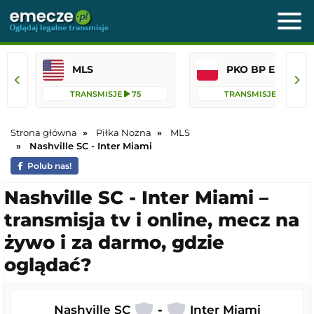
MLS
PKO BP Ekst
TRANSMISJE
75
TRANSMISJE
41
Strona główna
Piłka Nożna
MLS
Nashville SC - Inter Miami
Polub nas!
Nashville SC - Inter Miami –
transmisja tv i online, mecz na
żywo i za darmo, gdzie
oglądać?
Nashville SC
-
Inter Miami