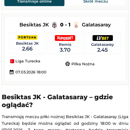
Transmisje online
Skrót meczu
Besiktas JK
0 - 1
Galatasaray
Besiktas JK
Remis
Galatasaray
2.66
3.70
2.45
Liga Turecka
sports_soccer
Piłka Nożna
calendar_month
07.03.2026 18:00
Besiktas JK - Galatasaray – gdzie
oglądać?
Transmisję meczu piłki nożnej Besiktas JK - Galatasaray (Liga
Turecka) będzie można oglądać od godziny 18:00 w dniu