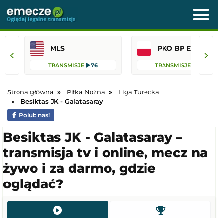
MLS
PKO BP Ekst
TRANSMISJE
76
TRANSMISJE
44
Strona główna
Piłka Nożna
Liga Turecka
Besiktas JK - Galatasaray
Polub nas!
Besiktas JK - Galatasaray –
transmisja tv i online, mecz na
żywo i za darmo, gdzie
oglądać?