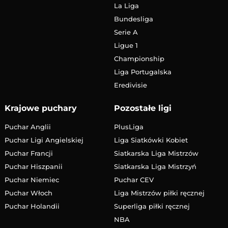
La Liga
Bundesliga
Serie A
Ligue 1
Championship
Liga Portugalska
Eredivisie
Krajowe puchary
Pozostałe ligi
Puchar Anglii
PlusLiga
Puchar Ligi Angielskiej
Liga Siatkówki Kobiet
Puchar Francji
Siatkarska Liga Mistrzów
Puchar Hiszpanii
Siatkarska Liga Mistrzyń
Puchar Niemiec
Puchar CEV
Puchar Włoch
Liga Mistrzów piłki ręcznej
Puchar Holandii
Superliga piłki ręcznej
NBA