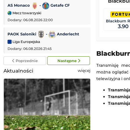
Blackbu
AS Monaco
-
Getafe CF
IFK Göteborg
Mecz towarzyski
Liga Konferencji
Dodany: 06.08.2026 22:00
Dodany: 06.08.2026 
Blackburn R
3.90
PAOK Saloniki
-
Anderlecht
Jagiellonia Biały
Liga Europejska
Liga Europejska
Dodany: 06.08.2026 21:45
Dodany: 06.08.2026
Blackburn
Poprzednie
Następne
Transmisję mec
Aktualności
więcej
można oglądać o
telewizyjna i o
Transmisj
Transmisj
Transmisj