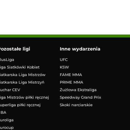
ozostałe ligi
Inne wydarzenia
lusLiga
UFC
iga Siatkówki Kobiet
KSW
iatkarska Liga Mistrzów
FAME MMA
iatkarska Liga Mistrzyń
PRIME MMA
uchar CEV
Żużlowa Ekstraliga
iga Mistrzów piłki ręcznej
Speedway Grand Prix
uperliga piłki ręcznej
Skoki narciarskie
NBA
uroliga
urocup