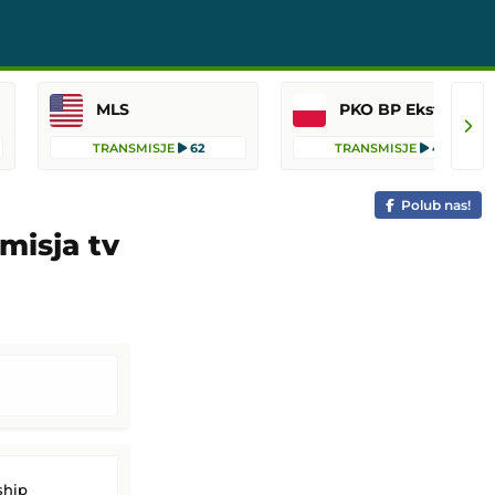
MLS
PKO BP Ekstraklasa
TRANSMISJE
62
TRANSMISJE
45
Polub nas!
misja tv
hip