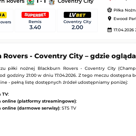
rn Rovers
1 - 1
Coventry City
-
KAA Gent
Maccabi Tel Awiw
-
CSKA Sofia
sports_soccer
Piłka Nożn
 Europy
Liga Europejska
location_on
Ewood Park
21:00
Dodany: 06.08.2026 20:00
Remis
Coventry City
overs
3.40
2.00
calendar_month
17.04.2026 
stok
-
Rangers FC
KuPS
-
Universitatea Craiova
Liga Europejska
 20:00
Dodany: 06.08.2026 19:00
 Rovers - Coventry City – gdzie ogląd
zu piłki nożnej Blackburn Rovers - Coventry City (Champ
d godziny 21:00 w dniu 17.04.2026. Z tego meczu dostępna b
nline - pełną listę dostępnych źródeł udostępniamy poniżej:
a TV
:
a online (platformy streamingowe)
:
a online (darmowe serwisy)
: STS TV