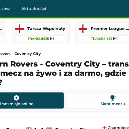
czów
Aktualności
 Ligi Angielskiej
Tarcza Wspólnoty
Premier League (Liga Angielska)
TRANSMISJE
1
TRANSMISJE
1
overs - Coventry City
n Rovers - Coventry City – trans
, mecz na żywo i za darmo, gdzie
-
Qarabağ Ağdam
HJK Helsinki
-
Motherwell
?
 Europy
Liga Konferencji Europy
21:00
Dodany: 06.08.2026 20:00
Transmisje online
Skrót meczu
s
-
Omonia Nikozja
Paide
-
Rapid Wiedeń
Liga Konferencji Europy
21:00
Dodany: 06.08.2026 20:00
Champions