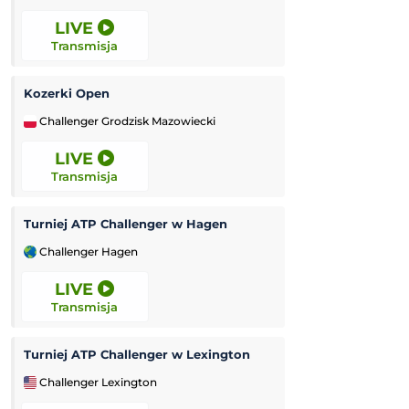
LIVE
LIVE
Transmisja
Transmisja
Kozerki Open
Ipswich Witches
Challenger Grodzisk Mazowiecki
Elite League (Ang
LIVE
LIVE
Transmisja
Transmisja
Turniej ATP Challenger w Hagen
Sheffield Tigers
Challenger Hagen
Elite League (Ang
LIVE
LIVE
Transmisja
Transmisja
Turniej ATP Challenger w Lexington
Jessica Pegula
Challenger Lexington
WTA Toronto