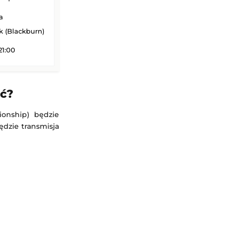
a
 (Blackburn)
21:00
ać?
ionship) będzie
ędzie transmisja