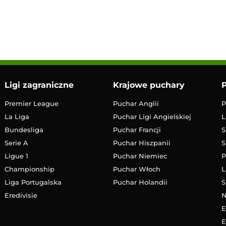
LIVE
Transmisja
Ligi zagraniczne
Krajowe puchary
P
Premier League
Puchar Anglii
P
La Liga
Puchar Ligi Angielskiej
L
Bundesliga
Puchar Francji
S
Serie A
Puchar Hiszpanii
S
Ligue 1
Puchar Niemiec
P
Championship
Puchar Włoch
L
Liga Portugalska
Puchar Holandii
S
Eredivisie
E
E