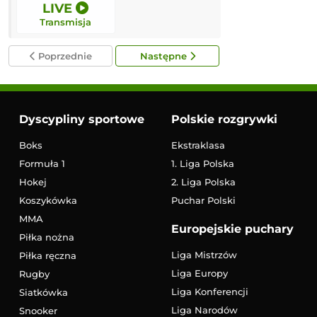
LIVE
LIVE
Transmisja
Transmisja
Poprzednie
Następne
Dyscypliny sportowe
Polskie rozgrywki
Boks
Ekstraklasa
Formuła 1
1. Liga Polska
Hokej
2. Liga Polska
Koszykówka
Puchar Polski
MMA
Europejskie puchary
Piłka nożna
Liga Mistrzów
Piłka ręczna
Liga Europy
Rugby
Liga Konferencji
Siatkówka
Liga Narodów
Snooker