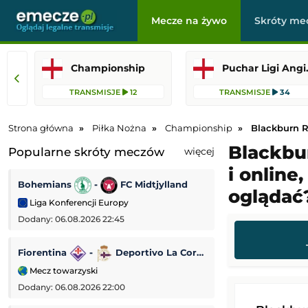
Mecze na żywo
Skróty me
Championship
Puchar
TRANSMISJE
12
TRANSMISJE
34
Strona główna
Piłka Nożna
Championship
Blackburn R
Blackbur
Popularne skróty meczów
więcej
i online
Bohemians
-
FC Midtjylland
Dynamo Kijów
oglądać
Liga Konferencji Europy
Liga Konferencji
Dodany: 06.08.2026 22:45
Dodany: 06.08.2026 
Fiorentina
-
Deportivo La Coruña
Lincoln Red Imp
Mecz towarzyski
Liga Europejska
Dodany: 06.08.2026 22:00
Dodany: 06.08.2026 