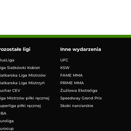
ozostałe ligi
Inne wydarzenia
lusLiga
UFC
iga Siatkówki Kobiet
KSW
iatkarska Liga Mistrzów
FAME MMA
iatkarska Liga Mistrzyń
PRIME MMA
uchar CEV
Żużlowa Ekstraliga
iga Mistrzów piłki ręcznej
Speedway Grand Prix
uperliga piłki ręcznej
Skoki narciarskie
NBA
uroliga
urocup