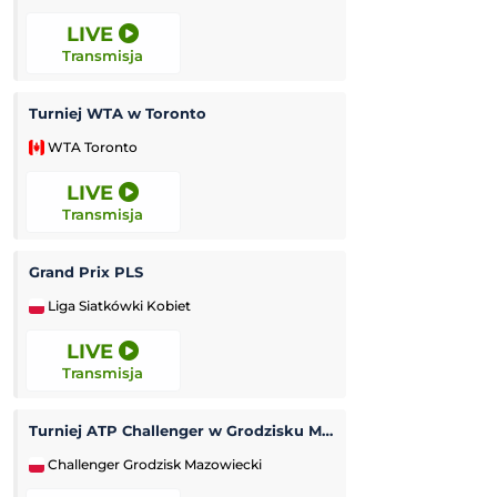
LIVE
LIVE
Transmisja
Transmisja
Turniej WTA w Toronto
Turniej ATP Chal
WTA Toronto
Challenger Hage
LIVE
LIVE
Transmisja
Transmisja
Grand Prix PLS
Tour de Pologne
Liga Siatkówki Kobiet
Kolarstwo
LIVE
LIVE
Transmisja
Transmisja
Turniej ATP Challenger w Grodzisku Mazowieckim
Tour de France (k
Challenger Grodzisk Mazowiecki
Kolarstwo