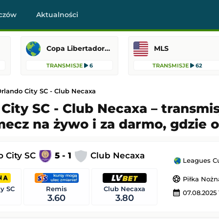
czów
Aktualności
Copa Libertadores
MLS
TRANSMISJE
6
TRANSMISJE
62
rlando City SC - Club Necaxa
City SC - Club Necaxa – transmisj
mecz na żywo i za darmo, gdzie 
-
Celta Vigo
Aarhus
-
Sabah
Liga Mistrzów
o City SC
5 - 1
Club Necaxa
 22:00
Dodany: 05.08.2026 20:30
Leagues Cup
sports_soccer
Piłka Nożn
-
Sturm Graz
Chelsea FC
-
Juventus FC
Remis
Club Necaxa
ty SC
calendar_month
Mecz towarzyski
07.08.2025 
3.60
3.80
 22:00
Dodany: 05.08.2026 15:30