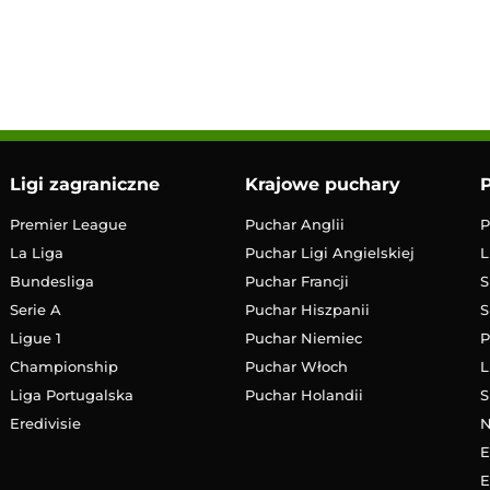
17:30
Transmisja
Ligi zagraniczne
Krajowe puchary
P
Premier League
Puchar Anglii
P
La Liga
Puchar Ligi Angielskiej
L
Bundesliga
Puchar Francji
S
Serie A
Puchar Hiszpanii
S
Ligue 1
Puchar Niemiec
P
Championship
Puchar Włoch
L
Liga Portugalska
Puchar Holandii
S
Eredivisie
E
E