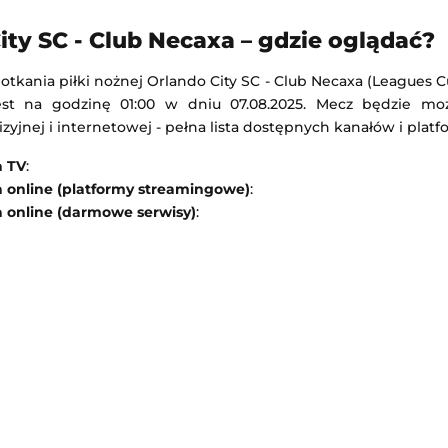
pollon Limassol
AC Milan
-
Inter Mediolan
ity SC - Club Necaxa – gdzie oglądać?
 Europy
Mecz towarzyski
21:00
Dodany: 05.08.2026 14:00
potkania piłki nożnej Orlando City SC - Club Necaxa (Leagues 
est na godzinę 01:00 w dniu 07.08.2025. Mecz będzie mo
CA Osasuna
Tigres UANL
-
Real Salt Lake
izyjnej i internetowej - pełna lista dostępnych kanałów i platf
Leagues Cup MLS Liga MX
a TV
:
 20:30
Dodany: 05.08.2026 6:00
a online (platformy streamingowe)
:
a online (darmowe serwisy)
: