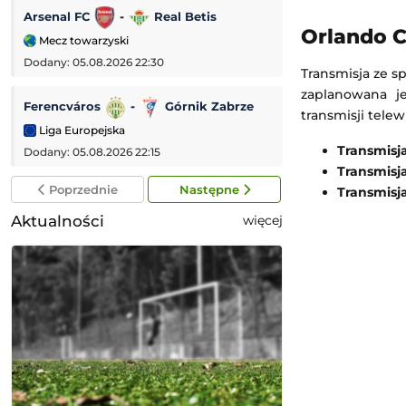
Arsenal FC
-
Real Betis
Brann
-
A
Orlando C
Mecz towarzyski
Liga Konferencji
Dodany: 05.08.2026 22:30
Dodany: 05.08.2026 
Transmisja ze s
zaplanowana j
Ferencváros
-
Górnik Zabrze
SSC Napoli
-
transmisji telew
Liga Europejska
Mecz towarzyski
Transmisj
Dodany: 05.08.2026 22:15
Dodany: 05.08.2026
Transmisj
Poprzednie
Następne
Transmisj
Aktualności
więcej