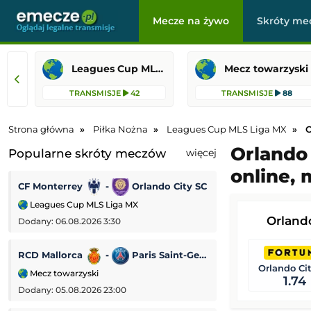
Mecze na żywo
Skróty me
Leagues Cup MLS Liga MX
Mecz towarzyski
TRANSMISJE
42
TRANSMISJE
88
Strona główna
Piłka Nożna
Leagues Cup MLS Liga MX
O
Orlando 
Popularne skróty meczów
więcej
online, 
CF Monterrey
-
Orlando City SC
US Sassuolo
Leagues Cup MLS Liga MX
Mecz towarzyski
Orland
Dodany: 06.08.2026 3:30
Dodany: 05.08.2026
RCD Mallorca
-
Paris Saint-Germain
Fenerbahce
Orlando Ci
Mecz towarzyski
Liga Mistrzów
1.74
Dodany: 05.08.2026 23:00
Dodany: 05.08.2026