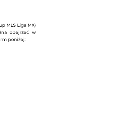
Cup MLS Liga MX)
żna obejrzeć w
orm poniżej: