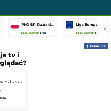
PKO BP Ekstraklasa
Liga Europejska
TRANSMISJE
36
TRANSMISJE
12
Polub nas!
a tv i
oglądać?
 MLS Liga MX
a
1:00