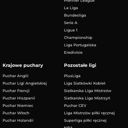
Premier League
La Liga
Bundesliga
Serie A
Ligue 1
Championship
Liga Portugalska
Eredivisie
Krajowe puchary
Pozostałe ligi
Puchar Anglii
PlusLiga
Puchar Ligi Angielskiej
Liga Siatkówki Kobiet
Puchar Francji
Siatkarska Liga Mistrzów
Puchar Hiszpanii
Siatkarska Liga Mistrzyń
Puchar Niemiec
Puchar CEV
Puchar Włoch
Liga Mistrzów piłki ręcznej
Puchar Holandii
Superliga piłki ręcznej
NBA