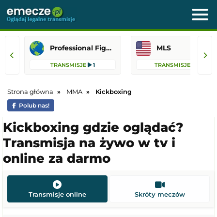
Professional Fighters League
MLS
TRANSMISJE
1
TRANSMISJE
75
Strona główna
MMA
Kickboxing
Polub nas!
Kickboxing gdzie oglądać?
Transmisja na żywo w tv i
online za darmo
Transmisje online
Skróty meczów