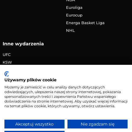
Euroliga
Eurocup
Energa Basket Liga
NHL
Inne wydarzenia
UFC
KSW
FAME MMA
PRIME MMA
Używamy plików cookie
Żużlowa Ekstraliga
Możemy je zamieścić w celu analizy danych dotyczących
odwiedzających, ulepszenia naszej strony internetowej, pokazania
Speedway Grand Prix
spersonalizowanych treści i zapewnienia Państwu wspaniałego
Skoki narciarskie
doświadczenia na stronie internetowej. Aby uzyskać więcej informacji
na temat plików cookie, których używamy, otwórz ustawienia.
Copyright © 2026 eMecze.pl
Akceptuj wszystko
Nie zgadzam się
Kontakt
•
Reklama
•
Polityka prywatności