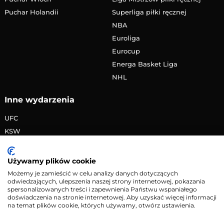
Puchar Holandii
Superliga piłki ręcznej
NBA
Euroliga
Eurocup
Energa Basket Liga
NHL
Inne wydarzenia
UFC
KSW
FAME MMA
PRIME MMA
Używamy plików cookie
Żużlowa Ekstraliga
Możemy je zamieścić w celu analizy danych dotyczących
odwiedzających, ulepszenia naszej strony internetowej, pokazania
Speedway Grand Prix
spersonalizowanych treści i zapewnienia Państwu wspaniałego
Skoki narciarskie
doświadczenia na stronie internetowej. Aby uzyskać więcej informacji
na temat plików cookie, których używamy, otwórz ustawienia.