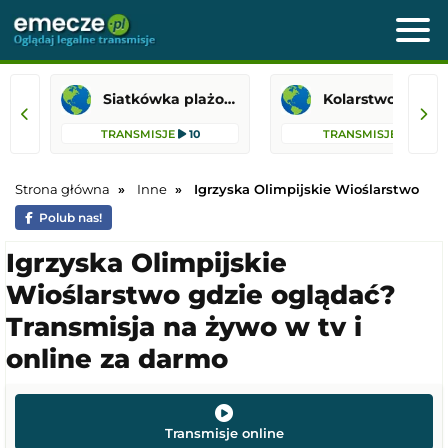
Siatkówka plażowa
Kolarstwo
TRANSMISJE
10
TRANSMISJE
9
Strona główna
Inne
Igrzyska Olimpijskie Wioślarstwo
Polub nas!
Igrzyska Olimpijskie
Wioślarstwo gdzie oglądać?
Transmisja na żywo w tv i
online za darmo
Transmisje online