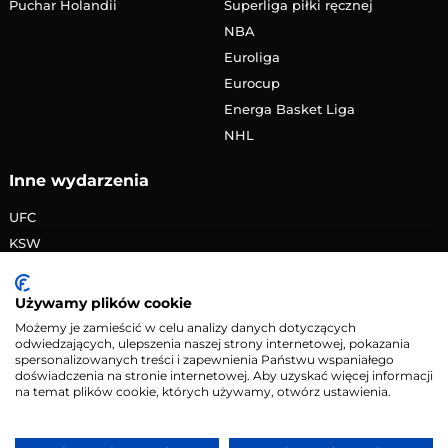
Puchar Holandii
Superliga piłki ręcznej
NBA
Euroliga
Eurocup
Energa Basket Liga
NHL
Inne wydarzenia
UFC
KSW
FAME MMA
PRIME MMA
Używamy plików cookie
Żużlowa Ekstraliga
Możemy je zamieścić w celu analizy danych dotyczących
odwiedzających, ulepszenia naszej strony internetowej, pokazania
Speedway Grand Prix
spersonalizowanych treści i zapewnienia Państwu wspaniałego
Skoki narciarskie
doświadczenia na stronie internetowej. Aby uzyskać więcej informacji
na temat plików cookie, których używamy, otwórz ustawienia.
Copyright © 2026 eMecze.pl