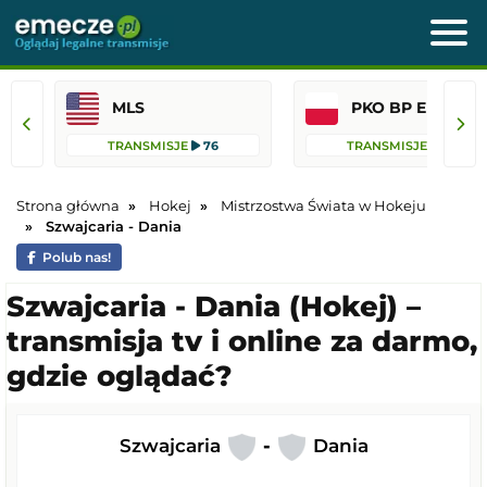
MLS
PKO BP Ekst
TRANSMISJE
76
TRANSMISJE
45
Strona główna
Hokej
Mistrzostwa Świata w Hokeju
Szwajcaria - Dania
Polub nas!
Szwajcaria - Dania (Hokej) –
transmisja tv i online za darmo,
gdzie oglądać?
Szwajcaria
-
Dania