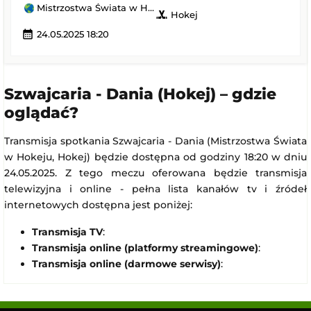
Mistrzostwa Świata w Hokeju
sports_hockey
Hokej
calendar_month
24.05.2025 18:20
Szwajcaria - Dania (Hokej) – gdzie
oglądać?
Transmisja spotkania Szwajcaria - Dania (Mistrzostwa Świata
w Hokeju, Hokej) będzie dostępna od godziny 18:20 w dniu
24.05.2025. Z tego meczu oferowana będzie transmisja
telewizyjna i online - pełna lista kanałów tv i źródeł
internetowych dostępna jest poniżej:
Transmisja TV
:
Transmisja online (platformy streamingowe)
:
Transmisja online (darmowe serwisy)
: