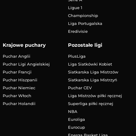
Ligue 1
Championship
Liga Portugalska
Eredivisie
Krajowe puchary
Pozostałe ligi
Puchar Anglii
PlusLiga
Puchar Ligi Angielskiej
Liga Siatkówki Kobiet
Puchar Francji
Siatkarska Liga Mistrzów
Puchar Hiszpanii
Siatkarska Liga Mistrzyń
Puchar Niemiec
Puchar CEV
Puchar Włoch
Liga Mistrzów piłki ręcznej
Puchar Holandii
Superliga piłki ręcznej
NBA
Euroliga
Eurocup
Energa Basket Liga