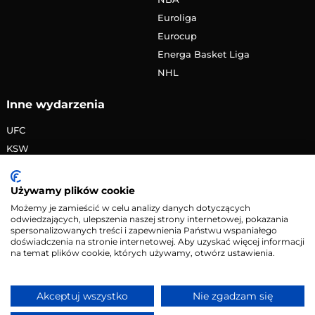
Euroliga
Eurocup
Energa Basket Liga
NHL
Inne wydarzenia
UFC
KSW
FAME MMA
PRIME MMA
Używamy plików cookie
Żużlowa Ekstraliga
Możemy je zamieścić w celu analizy danych dotyczących
odwiedzających, ulepszenia naszej strony internetowej, pokazania
Speedway Grand Prix
spersonalizowanych treści i zapewnienia Państwu wspaniałego
Skoki narciarskie
doświadczenia na stronie internetowej. Aby uzyskać więcej informacji
na temat plików cookie, których używamy, otwórz ustawienia.
Copyright © 2026 eMecze.pl
Akceptuj wszystko
Nie zgadzam się
Kontakt
•
Reklama
•
Polityka prywatności