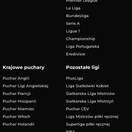
Premier League
La Liga
Bundesliga
Serie A
Ligue 1
Championship
Liga Portugalska
Eredivisie
Krajowe puchary
Pozostałe ligi
Puchar Anglii
PlusLiga
Puchar Ligi Angielskiej
Liga Siatkówki Kobiet
Puchar Francji
Siatkarska Liga Mistrzów
Puchar Hiszpanii
Siatkarska Liga Mistrzyń
Puchar Niemiec
Puchar CEV
Puchar Włoch
Liga Mistrzów piłki ręcznej
Puchar Holandii
Superliga piłki ręcznej
NBA