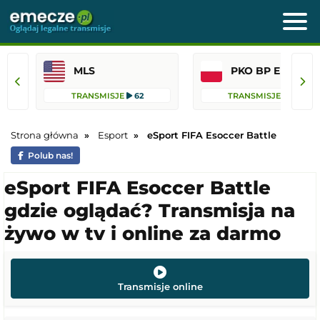
MLS
PKO BP Ekst
TRANSMISJE
62
TRANSMISJE
36
Strona główna
Esport
eSport FIFA Esoccer Battle
Polub nas!
eSport FIFA Esoccer Battle
gdzie oglądać? Transmisja na
żywo w tv i online za darmo
Transmisje online