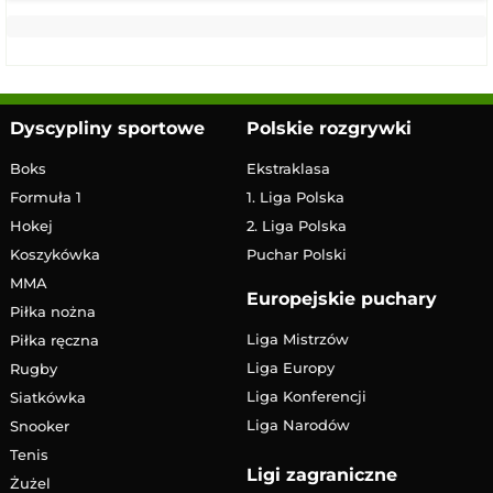
Dyscypliny sportowe
Polskie rozgrywki
Boks
Ekstraklasa
Formuła 1
1. Liga Polska
Hokej
2. Liga Polska
Koszykówka
Puchar Polski
MMA
Europejskie puchary
Piłka nożna
Liga Mistrzów
Piłka ręczna
Liga Europy
Rugby
Liga Konferencji
Siatkówka
Liga Narodów
Snooker
Tenis
Ligi zagraniczne
Żużel