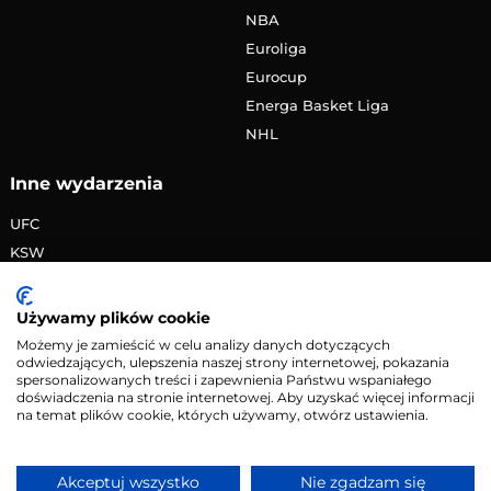
NBA
Euroliga
Eurocup
Energa Basket Liga
NHL
Inne wydarzenia
UFC
KSW
FAME MMA
PRIME MMA
Używamy plików cookie
Żużlowa Ekstraliga
Możemy je zamieścić w celu analizy danych dotyczących
odwiedzających, ulepszenia naszej strony internetowej, pokazania
Speedway Grand Prix
spersonalizowanych treści i zapewnienia Państwu wspaniałego
Skoki narciarskie
doświadczenia na stronie internetowej. Aby uzyskać więcej informacji
na temat plików cookie, których używamy, otwórz ustawienia.
Copyright © 2026 eMecze.pl
Akceptuj wszystko
Nie zgadzam się