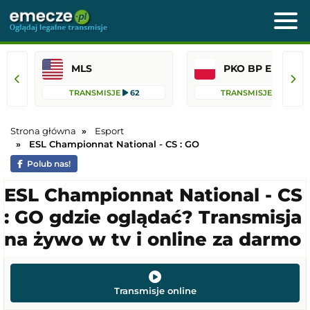
MLS
PKO BP Ekst
TRANSMISJE
62
TRANSMISJE
36
Strona główna
Esport
ESL Championnat National - CS : GO
Polub nas!
ESL Championnat National - CS
: GO gdzie oglądać? Transmisja
na żywo w tv i online za darmo
Transmisje online