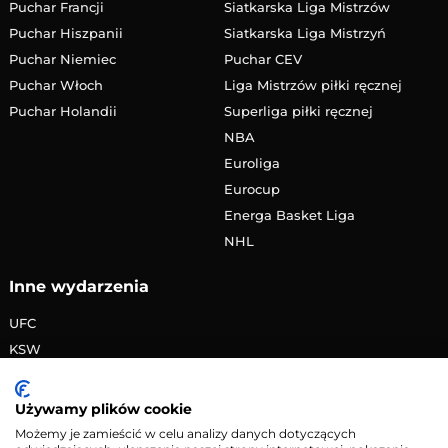
Puchar Francji
Siatkarska Liga Mistrzów
Puchar Hiszpanii
Siatkarska Liga Mistrzyń
Puchar Niemiec
Puchar CEV
Puchar Włoch
Liga Mistrzów piłki ręcznej
Puchar Holandii
Superliga piłki ręcznej
NBA
Euroliga
Eurocup
Energa Basket Liga
NHL
Inne wydarzenia
UFC
KSW
FAME MMA
PRIME MMA
Używamy plików cookie
Żużlowa Ekstraliga
Możemy je zamieścić w celu analizy danych dotyczących