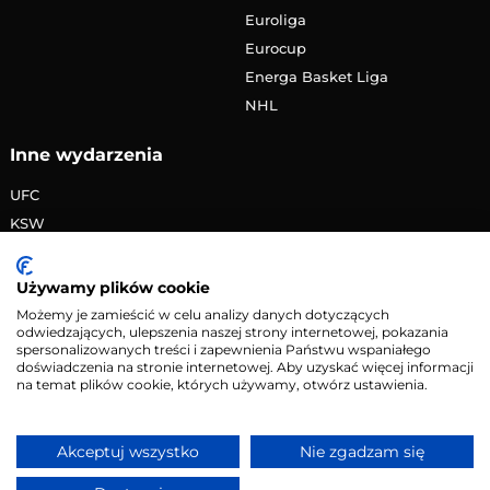
Euroliga
Eurocup
Energa Basket Liga
NHL
Inne wydarzenia
UFC
KSW
FAME MMA
PRIME MMA
Używamy plików cookie
Żużlowa Ekstraliga
Możemy je zamieścić w celu analizy danych dotyczących
odwiedzających, ulepszenia naszej strony internetowej, pokazania
Speedway Grand Prix
spersonalizowanych treści i zapewnienia Państwu wspaniałego
Skoki narciarskie
doświadczenia na stronie internetowej. Aby uzyskać więcej informacji
na temat plików cookie, których używamy, otwórz ustawienia.
Copyright © 2026 eMecze.pl
Akceptuj wszystko
Nie zgadzam się
Kontakt
•
Reklama
•
Polityka prywatności