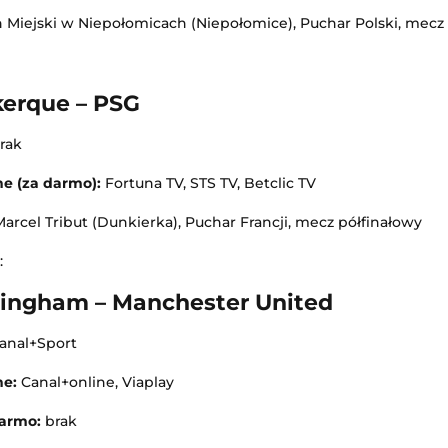
n Miejski w Niepołomicach (Niepołomice), Puchar Polski, mecz
LIVE
Transmisja
kerque – PSG
Jagiellonia Białystok II
-
Wigry Suwałki
isk Mazowiecki
3. Liga Polska
rak
LIVE
ne (za darmo):
Fortuna TV, STS TV, Betclic TV
Transmisja
Marcel Tribut (Dunkierka), Puchar Francji, mecz półfinałowy
Memoriał Władysława Komara i Tadeusza Ślusarskiego w Międzyzdrojach
Olimpia Elbląg
-
Polonia Lidzbark Warmiński
:
3. Liga Polska
tingham – Manchester United
LIVE
Transmisja
anal+Sport
ne:
Canal+online, Viaplay
Turniej ATP Challenger w Lexington
Cremonese
Challenger Lexington
darmo:
brak