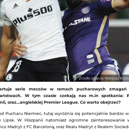
Dinamo Mińsk
Twente
-
Dunajska Streda
 Europy
Liga Konferencji Europy
 22:30
Dodany: 06.08.2026 22:00
Deportivo La Coruña
PAOK Saloniki
-
Anderlecht
Liga Europejska
 22:00
Dodany: 06.08.2026 21:45
Źródło zdjęcia: Mateusz Kos
tartuje serie meczów w ramach pucharowych zmagań 
państwach. W tym czasie czekają nas m.in spotkania: 
ii, oraz...angielskiej Premier League. Co warto obejrzeć?
od Pucharu Niemiec, tutaj wyróżnia się potencjalnie bardzo
B Lipsk. W Hiszpanii natomiast ogromne zainteresowanie
etico Madryt z FC Barceloną, oraz Realu Madryt z Realem Socied