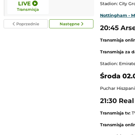
LIVE
LIVE
Stadion: City G
Transmisja
Transmisja
Nottingham - 
Poprzednie
Następne
20:45 Ars
Transmisja onli
Transmisja za 
Stadion: Emirat
Środa 02.
Puchar Hiszpanii
21:30 Rea
Transmisja tv:
T
Transmisja onlin