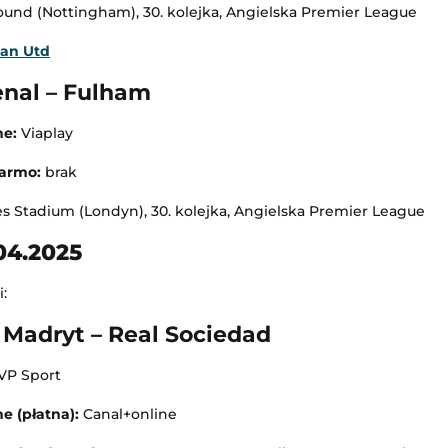
LIVE
round (Nottingham), 30. kolejka, Angielska Premier League
Transmisja
Man Utd
enal – Fulham
ne:
Viaplay
darmo:
brak
es Stadium (Londyn), 30. kolejka, Angielska Premier League
04.2025
:
l Madryt – Real Sociedad
VP Sport
e (płatna):
Canal+online