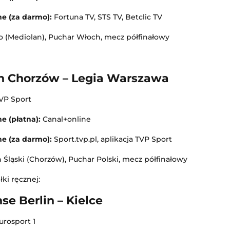
ne (za darmo):
Fortuna TV, STS TV, Betclic TV
ro (Mediolan), Puchar Włoch, mecz półfinałowy
h Chorzów – Legia Warszawa
VP Sport
e (płatna):
Canal+online
ne (za darmo):
Sport.tvp.pl, aplikacja TVP Sport
n Śląski (Chorzów), Puchar Polski, mecz półfinałowy
łki ręcznej:
se Berlin – Kielce
urosport 1