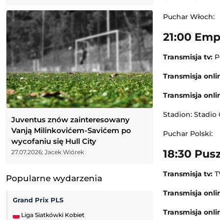
Puchar Włoch:
21:00 Emp
Transmisja tv:
Po
Transmisja onlin
Transmisja onli
Stadion: Stadio
Juventus znów zainteresowany
Vanją Milinkovićem-Savićem po
Puchar Polski:
wycofaniu się Hull City
18:30 Pus
27.07.2026; Jacek Wiórek
Transmisja tv:
T
Popularne wydarzenia
Transmisja onlin
Grand Prix PLS
Transmisja onli
Liga Siatkówki Kobiet
Challenger Grodz