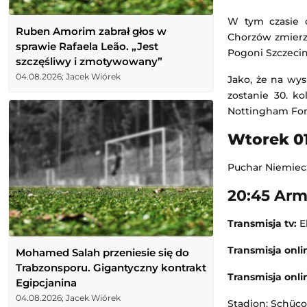
W tym czasie o
Ruben Amorim zabrał głos w
Chorzów zmierzy
sprawie Rafaela Leão. „Jest
Pogoni Szczecin
szczęśliwy i zmotywowany”
04.08.2026; Jacek Wiórek
Jako, że na wy
zostanie 30. ko
Nottingham Fore
Wtorek 01
Puchar Niemiec
20:45 Arm
Transmisja tv:
E
Transmisja onli
Mohamed Salah przeniesie się do
Trabzonsporu. Gigantyczny kontrakt
Transmisja onli
Egipcjanina
04.08.2026; Jacek Wiórek
Stadion: Schüco