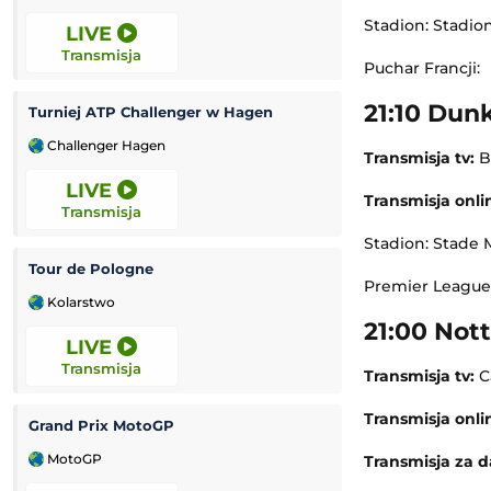
Stadion: Stadio
LIVE
LIVE
Transmisja
Transmisja
Puchar Francji:
21:10 Dun
Turniej ATP Challenger w Hagen
Kozerki Open
Challenger Hagen
Challenger Grodz
Transmisja tv:
B
LIVE
LIVE
Transmisja onli
Transmisja
Transmisja
Stadion: Stade 
Tour de Pologne
Premier League
Kolarstwo
Lekkoatletyka
21:00 Not
LIVE
LIVE
Transmisja
Transmisja
Transmisja tv:
C
Transmisja onli
Grand Prix MotoGP
Verona
-
MotoGP
Mecz towarzyski
Transmisja za 