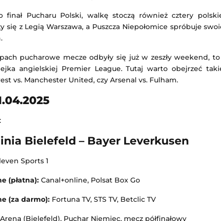
 finał Pucharu Polski, walkę stoczą również cztery polski
 się z Legią Warszawa, a Puszcza Niepołomice spróbuje swoi
.
spach pucharowe mecze odbyły się już w zeszły weekend, to 
lejka angielskiej Premier League. Tutaj warto obejrzeć taki
st vs. Manchester United, czy Arsenal vs. Fulham.
.04.2025
:
inia Bielefeld – Bayer Leverkusen
leven Sports 1
ne (płatna):
Canal+online, Polsat Box Go
ne (za darmo):
Fortuna TV, STS TV, Betclic TV
Arena (Bielefeld), Puchar Niemiec, mecz półfinałowy