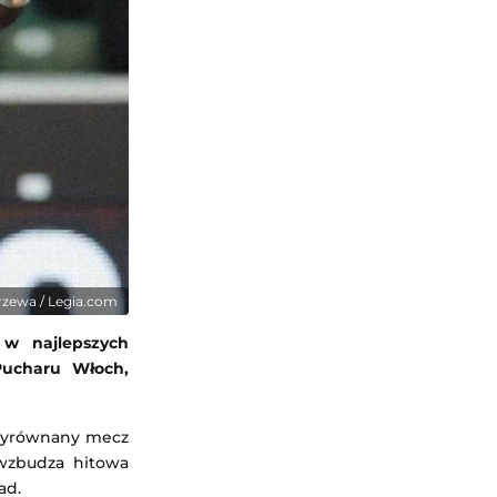
trzewa / Legia.com
w najlepszych
Pucharu Włoch,
 wyrównany mecz
 wzbudza hitowa
ad.