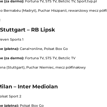
ne (za darmo):
Fortuna TV, STS TV, Betclic TV, Sport.tvp.pl
go Bernabéu (Madryt), Puchar Hiszpanii, rewanżowy mecz półf
:
Stuttgart – RB Lipsk
leven Sports 1
ne (płatna):
Canal+online, Polsat Box Go
ne (za darmo):
Fortuna TV, STS TV, Betclic TV
na (Stuttgart), Puchar Niemiec, mecz półfinałowy
ilan – Inter Mediolan
lsat Sport 2
e (płatna):
Polsat Box Go