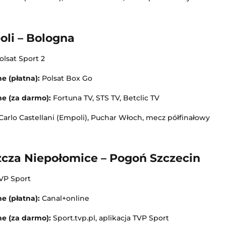
oli – Bologna
lsat Sport 2
e (płatna):
Polsat Box Go
ne (za darmo):
Fortuna TV, STS TV, Betclic TV
 Carlo Castellani (Empoli), Puchar Włoch, mecz półfinałowy
zcza Niepołomice – Pogoń Szczecin
VP Sport
e (płatna):
Canal+online
Turniej ATP Challenger w Grodzisku Mazowieckim
Tour de France (kobiety)
ne (za darmo):
Sport.tvp.pl, aplikacja TVP Sport
isk Mazowiecki
Kolarstwo