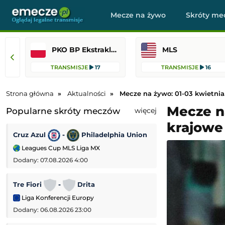
Mecze na żywo
Skróty me
PKO BP Ekstraklasa
MLS
TRANSMISJE
17
TRANSMISJE
16
Strona główna
Aktualności
Mecze na żywo: 01-03 kwietnia
Mecze na
Popularne skróty meczów
więcej
krajowe
Cruz Azul
-
Philadelphia Union
Bristol City
-
Leagues Cup MLS Liga MX
Puchar Ligi Angiel
Dodany: 07.08.2026 4:00
Dodany: 06.08.2026
Tre Fiori
-
Drita
HNK Rijeka
-
Liga Konferencji Europy
Liga Konferencji
Dodany: 06.08.2026 23:00
Dodany: 06.08.2026