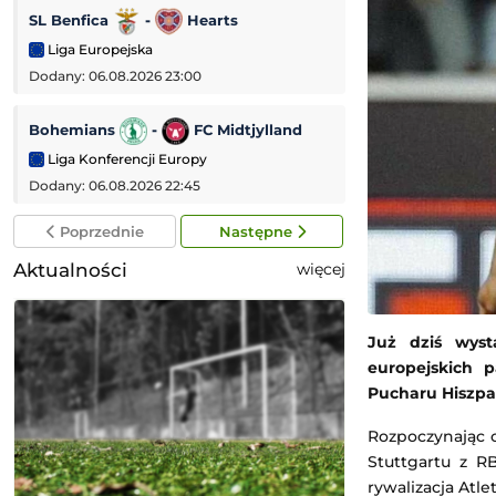
SL Benfica
-
Hearts
SC Braga
-
Liga Europejska
Liga Konferencji
Dodany: 06.08.2026 23:00
Dodany: 06.08.2026
Bohemians
-
FC Midtjylland
Fiorentina
-
Liga Konferencji Europy
Mecz towarzyski
Dodany: 06.08.2026 22:45
Dodany: 06.08.2026
Poprzednie
Następne
Aktualności
więcej
Już dziś wys
europejskich 
Pucharu Hiszpan
Rozpoczynając 
Stuttgartu z R
rywalizacja Atl