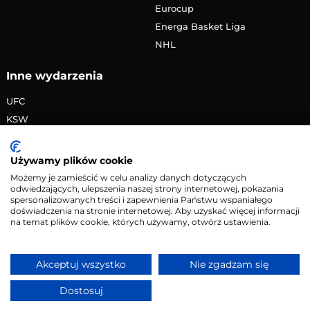
Eurocup
Energa Basket Liga
NHL
Inne wydarzenia
UFC
KSW
FAME MMA
PRIME MMA
Używamy plików cookie
Żużlowa Ekstraliga
Możemy je zamieścić w celu analizy danych dotyczących
odwiedzających, ulepszenia naszej strony internetowej, pokazania
Speedway Grand Prix
spersonalizowanych treści i zapewnienia Państwu wspaniałego
Skoki narciarskie
doświadczenia na stronie internetowej. Aby uzyskać więcej informacji
na temat plików cookie, których używamy, otwórz ustawienia.
Copyright © 2026 eMecze.pl
Akceptuj wszystko
Nie zgadzam się
Kontakt
•
Reklama
•
Polityka prywatności
Dostosuj
Serwis wyłącznie dla osób powyżej 18 lat. Hazard może
uzależniać. Graj odpowiedzialnie.
Szczegóły